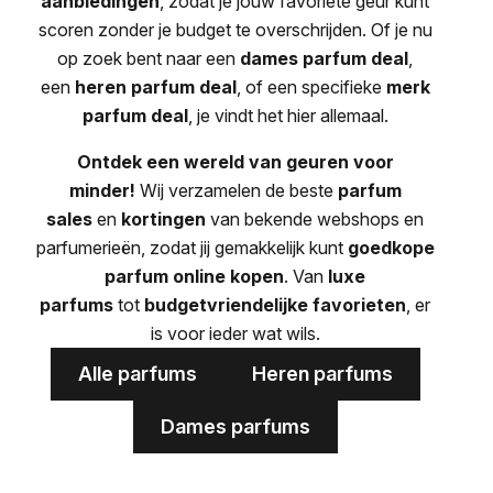
aanbiedingen
, zodat je jouw favoriete geur kunt
scoren zonder je budget te overschrijden. Of je nu
op zoek bent naar een
dames parfum deal
,
een
heren parfum deal
, of een specifieke
merk
parfum deal
, je vindt het hier allemaal.
Ontdek een wereld van geuren voor
minder!
Wij verzamelen de beste
parfum
sales
en
kortingen
van bekende webshops en
parfumerieën, zodat jij gemakkelijk kunt
goedkope
parfum online kopen
. Van
luxe
parfums
tot
budgetvriendelijke favorieten
, er
is voor ieder wat wils.
Alle parfums
Heren parfums
Dames parfums