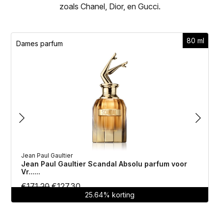
zoals Chanel, Dior, en Gucci.
80 ml
Dames parfum
Jean Paul Gaultier
Jean Paul Gaultier Scandal Absolu parfum voor
Vr......
Oorspronkelijke
Huidige
€
171.20
€
127.30
25.64% korting
prijs
prijs
was:
is: