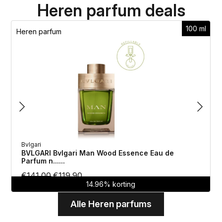
Heren parfum deals
100 ml
Heren parfum
Bvlgari
BVLGARI Bvlgari Man Wood Essence Eau de
Parfum n......
Oorspronkelijke
Huidige
€
141.00
€
119.90
14.96% korting
prijs
prijs
was:
is:
Alle Heren parfums
€141.00.
€119.90.