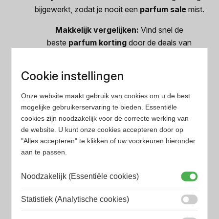
bijgewerkt, zodat je nooit een
parfum sale
mist.
Makkelijk vergelijken:
Vind snel de
beste
parfum korting
door de deals van
verschillende aanbieders te vergelijken.
Cookie instellingen
Bespaar geld:
Geniet van je favoriete geuren
zonder teveel te betalen dankzij onze
parfum
Onze website maakt gebruik van cookies om u de best
deals
.
mogelijke gebruikerservaring te bieden. Essentiële
cookies zijn noodzakelijk voor de correcte werking van
Voor dames en heren:
Ontdek
dames parfum
de website. U kunt onze cookies accepteren door op
deals
,
heren parfum deals
en
unisex parfum
"Alles accepteren" te klikken of uw voorkeuren hieronder
deals
.
aan te passen.
Diverse merken:
Van
Chanel parfum
Noodzakelijk (Essentiële cookies)
deals
tot
Dior parfum deals
en nog veel meer
bekende merken.
Statistiek (Analytische cookies)