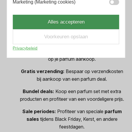
Soorten parfum deals
Marketing (Marketing cookies)
die je kunt vinden:
Alles accepteren
Percentage korting:
Profiteer van kortingen tot
Voorkeuren opslaan
wel 70% op geselecteerde parfums.
Privacybeleid
Vaste korting:
Ontvang een vast bedrag korting
op je parfum aankoop.
Gratis verzending:
Bespaar op verzendkosten
bij aankoop van een parfum deal.
Bundel deals:
Koop een parfum set met extra
producten en profiteer van een voordeligere prijs.
Sale periodes:
Profiteer van speciale
parfum
sales
tijdens Black Friday, Kerst, en andere
feestdagen.