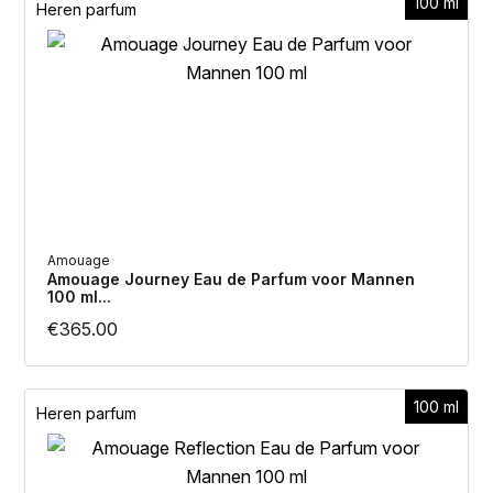
100 ml
Heren parfum
Statistiek (Analytische cookies)
Marketing (Marketing cookies)
Alles accepteren
Voorkeuren opslaan
Amouage
Privacybeleid
Amouage Journey Eau de Parfum voor Mannen
100 ml...
€
365.00
100 ml
Heren parfum