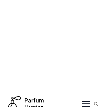
€
365.00
50 ml
Dames parfum
Amouage
Amouage Gold Woman Eau de Parfum Unisex 50
ml...
€
265.00
100 ml