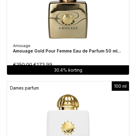
Amouage
Amouage Gold Pour Femme Eau de Parfum 50 ml...
Oorspronkelijke
Huidige
€
250.00
€
173.99
30.4% korting
prijs
prijs
was:
is:
100 ml
€250.00.
€173.99.
Dames parfum