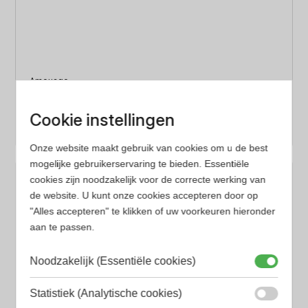
Amouage
Amouage Interlude Eau de Parfum voor Mannen
100 ......
€
365.00
100 ml
Heren parfum