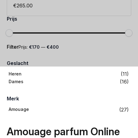
€
265.00
Prijs
Min.
Max.
Filter
Prijs:
€170
—
€400
prijs
prijs
Geslacht
(11)
Heren
(16)
Dames
Merk
(27)
Amouage
Amouage parfum Online