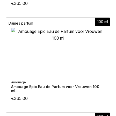
€
365.00
100 ml
Dames parfum
Cookie instellingen
Onze website maakt gebruik van cookies om u de best
mogelijke gebruikerservaring te bieden. Essentiële
Amouage
cookies zijn noodzakelijk voor de correcte werking van
Amouage Epic Eau de Parfum voor Vrouwen 100
de website. U kunt onze cookies accepteren door op
ml...
"Alles accepteren" te klikken of uw voorkeuren hieronder
€
365.00
aan te passen.
Noodzakelijk (Essentiële cookies)