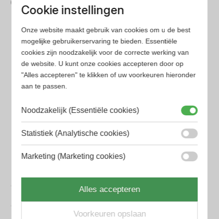
Wij hebben alle prijzen voor je verzameld zodat jij
Cookie instellingen
minder tijd en geld kwijt bent
Onze website maakt gebruik van cookies om u de best
mogelijke gebruikerservaring te bieden. Essentiële
Populaire herengeuren
cookies zijn noodzakelijk voor de correcte werking van
de website. U kunt onze cookies accepteren door op
Amouage Heren parfum
"Alles accepteren" te klikken of uw voorkeuren hieronder
Aramis Heren parfum
aan te passen.
Armani Heren parfum
Noodzakelijk (Essentiële cookies)
Azzaro Heren parfum
Statistiek (Analytische cookies)
BALR. Heren parfum
Marketing (Marketing cookies)
BVLGARI Heren parfum
Chanel Heren parfum
Alles accepteren
Creed heren parfum
Voorkeuren opslaan