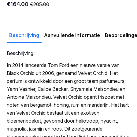
€
164.00
€
205.00
Oorspronkelijke
Huidige
prijs
prijs
was:
is:
€205.00.
€164.00.
Beschrijving
Aanvullende informatie
Beoordelinge
Beschrijving
In 2014 lanceerde Tom Ford een nieuwe versie van
Black Orchid uit 2006, genaamd Velvet Orchid. Het
parfum is ontwikkeld door een groot team parfumeurs:
Yann Vasnier, Calice Becker, Shyamala Maisondieu en
Antoine Maisondieu. Velvet Orchid opent friszoet met
noten van bergamot, honing, rum en mandarijn. Het hart
van Velvet Orchid bestaat uit een exotisch
bloemenboeket, gevormd door heliotroop, hyacint,
magnolia, jasmijn en roos. Dit zoetgeurende
bloemenboeket wordt in het hart licht genuanceerd door