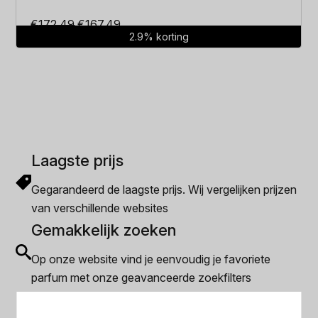
Oorspronkelijke
Huidige
€
172.49
€
167.49
2.9% korting
prijs
prijs
was:
is:
€172.49.
€167.49.
Laagste prijs
Gegarandeerd de laagste prijs. Wij vergelijken prijzen
van verschillende websites
Gemakkelijk zoeken
Op onze website vind je eenvoudig je favoriete
parfum met onze geavanceerde zoekfilters
Bespaar tijd en geld