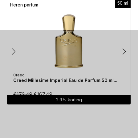
50 ml
Heren parfum
Creed
Creed Millesime Imperial Eau de Parfum 50 ml...
Oorspronkelijke
Huidige
€
172.49
€
167.49
2.9% korting
prijs
prijs
was:
is:
€172.49.
€167.49.