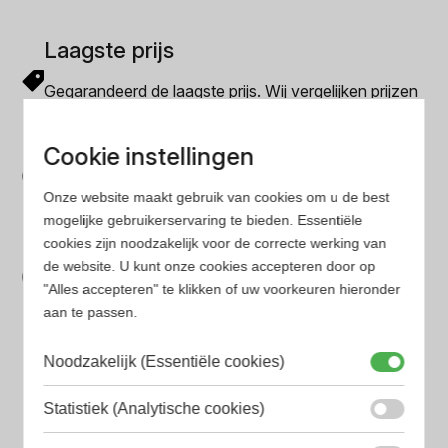
Laagste prijs
Gegarandeerd de laagste prijs. Wij vergelijken prijzen
van verschillende websites
Gemakkelijk zoeken
Cookie instellingen
Op onze website vind je eenvoudig je favoriete
Onze website maakt gebruik van cookies om u de best
parfum met onze geavanceerde zoekfilters
mogelijke gebruikerservaring te bieden. Essentiële
Bespaar tijd en geld
cookies zijn noodzakelijk voor de correcte werking van
de website. U kunt onze cookies accepteren door op
Wij hebben alle prijzen voor je verzameld zodat jij
"Alles accepteren" te klikken of uw voorkeuren hieronder
minder tijd en geld kwijt bent
aan te passen.
Noodzakelijk (Essentiële cookies)
Populaire herengeuren
Amouage Heren parfum
Statistiek (Analytische cookies)
Aramis Heren parfum