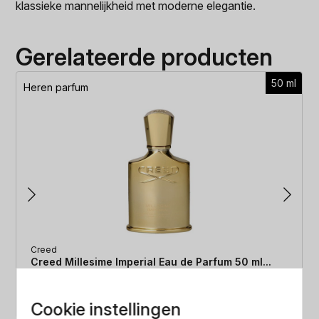
klassieke mannelijkheid met moderne elegantie.
Gerelateerde producten
50 ml
Heren parfum
Creed
Creed Millesime Imperial Eau de Parfum 50 ml...
Oorspronkelijke
Huidige
€
172.49
€
167.49
Cookie instellingen
2.9% korting
prijs
prijs