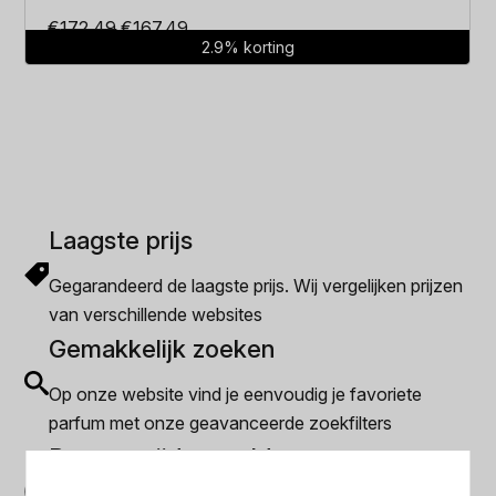
Oorspronkelijke
Huidige
€
172.49
€
167.49
2.9% korting
prijs
prijs
was:
is:
€172.49.
€167.49.
Laagste prijs
Gegarandeerd de laagste prijs. Wij vergelijken prijzen
van verschillende websites
Gemakkelijk zoeken
Op onze website vind je eenvoudig je favoriete
parfum met onze geavanceerde zoekfilters
Bespaar tijd en geld