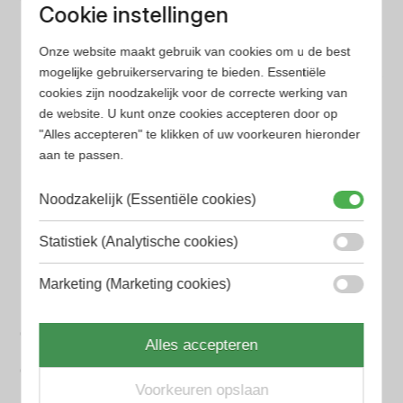
Wij hebben alle prijzen voor je verzameld zodat jij
Cookie instellingen
minder tijd en geld kwijt bent
Onze website maakt gebruik van cookies om u de best
mogelijke gebruikerservaring te bieden. Essentiële
Populaire herengeuren
cookies zijn noodzakelijk voor de correcte werking van
Amouage Heren parfum
de website. U kunt onze cookies accepteren door op
"Alles accepteren" te klikken of uw voorkeuren hieronder
Aramis Heren parfum
aan te passen.
Armani Heren parfum
Noodzakelijk (Essentiële cookies)
Azzaro Heren parfum
Statistiek (Analytische cookies)
BALR. Heren parfum
Marketing (Marketing cookies)
BVLGARI Heren parfum
Chanel Heren parfum
Alles accepteren
Creed heren parfum
Voorkeuren opslaan