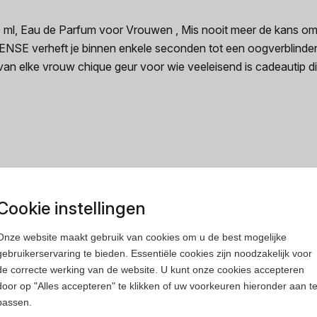
 Eau de Parfum voor Vrouwen , Mis nooit meer de kans om de
 verheft je binnen enkele seconden tot een oogverblindende
 van elke vrouw chique geur voor wie veeleisend is cadeautip d
rfum
Heren parfum
Cookie instellingen
Onze website maakt gebruik van cookies om u de best mogelijke
gebruikerservaring te bieden. Essentiële cookies zijn noodzakelijk voor
de correcte werking van de website. U kunt onze cookies accepteren
door op "Alles accepteren" te klikken of uw voorkeuren hieronder aan t
passen.