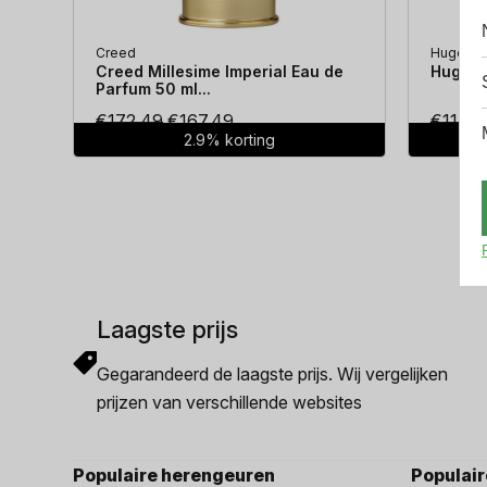
Creed
Hugo Bo
Creed Millesime Imperial Eau de
Hugo Bo
Parfum 50 ml...
Oorspronkelijke
Huidige
€
172.49
€
167.49
€
114.3
2.9% korting
prijs
prijs
was:
is:
€172.49.
€167.49.
Laagste prijs
Gegarandeerd de laagste prijs. Wij vergelijken
prijzen van verschillende websites
Populaire herengeuren
Populai