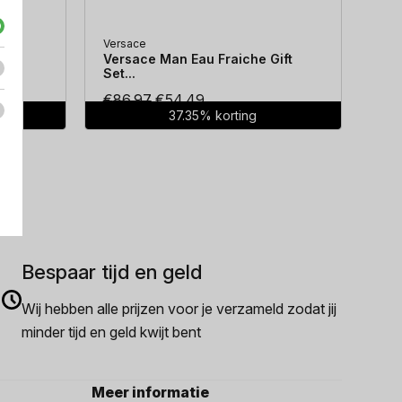
Versace
Hug
...
Versace Man Eau Fraiche Gift
Hug
Set...
Oorspronkelijke
Huidige
€
86.97
€
54.49
€
7
37.35% korting
prijs
prijs
was:
is:
€86.97.
€54.49.
Bespaar tijd en geld
Wij hebben alle prijzen voor je verzameld zodat jij
minder tijd en geld kwijt bent
Meer informatie