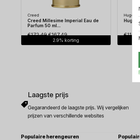
Creed
Hugo Bo
Creed Millesime Imperial Eau de
Hugo Bo
Parfum 50 ml...
Oorspronkelijke
Huidige
€
172.49
€
167.49
€
114.3
2.9% korting
prijs
prijs
was:
is:
€172.49.
€167.49.
Laagste prijs
Gegarandeerd de laagste prijs. Wij vergelijken
prijzen van verschillende websites
Populaire herengeuren
Populai