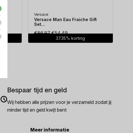
Versace
Hug
...
Versace Man Eau Fraiche Gift
Hug
Set...
Oorspronkelijke
Huidige
€
86.97
€
54.49
€
7
37.35% korting
prijs
prijs
was:
is:
€86.97.
€54.49.
Bespaar tijd en geld
Wij hebben alle prijzen voor je verzameld zodat jij
minder tijd en geld kwijt bent
Meer informatie