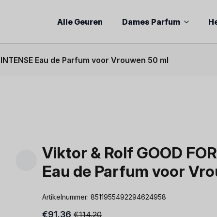
Alle Geuren
Dames Parfum
H
 INTENSE Eau de Parfum voor Vrouwen 50 ml
Viktor & Rolf GOOD FO
Eau de Parfum voor Vr
Artikelnummer:
8511955492294624958
€
91.36
€
114.20