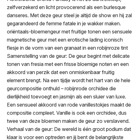
zelfverzekerd en licht provocerend als een burlesque
danseres. Met deze geur steel je altijd de show en hij zal
gegarandeerd de femme fatale in je wakker maken.
oriëntaals-bloemengeur met fruitige tonen een sensuele
magnetische geur met een erotische lading iconisch
flesje in de vorm van een granaat in een robijnroze tint
Samenstelling van de geur: De geur begint met delicate
tonen van fresia met een frisse bloemige noten en een
akkoord van perzik dat een onmiskenbaar fruitig
element brengt. Na een tijdje wordt het hart van de hele
geurcompositie onthuld – robijnrode orchidee die
dierlijkheid toevoegt en jasmijn als een sluier van luxe.
Een sensueel akkoord van rode vanillestokjes maakt de
compositie compleet. Vanille is ook een orchidee, dus
twee van deze bloemen maken de geur zo verslavend.
Verhaal van de geur: De wereld is één groot podium dat
klaar is voor een optreden en jij bent de belangrijkste