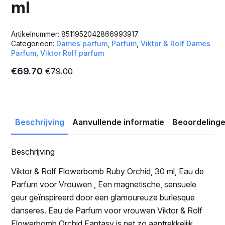
ml
Artikelnummer:
8511952042866993917
Categorieën:
Dames parfum
,
Parfum
,
Viktor & Rolf Dames
Parfum
,
Viktor Rolf parfum
€
69.70
€
79.00
Oorspronkelijke
Huidige
prijs
prijs
was:
is:
€79.00.
€69.70.
Beschrijving
Aanvullende informatie
Beoordelinge
Beschrijving
Viktor & Rolf Flowerbomb Ruby Orchid, 30 ml, Eau de
Parfum voor Vrouwen , Een magnetische, sensuele
geur geïnspireerd door een glamoureuze burlesque
danseres. Eau de Parfum voor vrouwen Viktor & Rolf
Flowerbomb Orchid Fantasy is net zo aantrekkelijk,