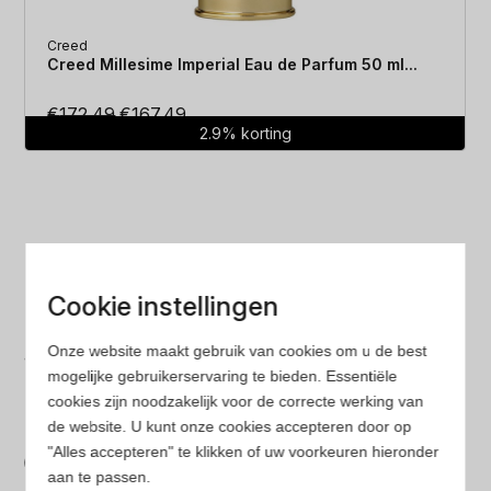
Creed
Creed Millesime Imperial Eau de Parfum 50 ml...
Oorspronkelijke
Huidige
€
172.49
€
167.49
2.9% korting
prijs
prijs
was:
is:
€172.49.
€167.49.
Cookie instellingen
Laagste prijs
Onze website maakt gebruik van cookies om u de best
Gegarandeerd de laagste prijs. Wij vergelijken prijzen
mogelijke gebruikerservaring te bieden. Essentiële
van verschillende websites
cookies zijn noodzakelijk voor de correcte werking van
de website. U kunt onze cookies accepteren door op
Gemakkelijk zoeken
"Alles accepteren" te klikken of uw voorkeuren hieronder
Op onze website vind je eenvoudig je favoriete
aan te passen.