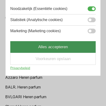
parfum met onze geavanceerde zoekfilters
Noodzakelijk (Essentiële cookies)
Bespaar tijd en geld
Statistiek (Analytische cookies)
Wij hebben alle prijzen voor je verzameld zodat jij
minder tijd en geld kwijt bent
Marketing (Marketing cookies)
Populaire herengeuren
Alles accepteren
Amouage Heren parfum
Aramis Heren parfum
Voorkeuren opslaan
Armani Heren parfum
Privacybeleid
Azzaro Heren parfum
BALR. Heren parfum
BVLGARI Heren parfum