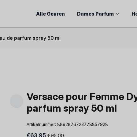
Alle Geuren
Dames Parfum
H
au de parfum spray 50 ml
Versace pour Femme Dyl
parfum spray 50 ml
Artikelnummer:
8892876723778857928
€
63.95
€
95.00