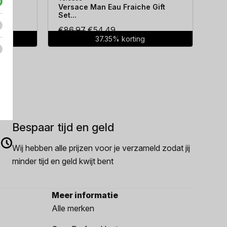
...
Versace Man Eau Fraiche Gift
Hug
Set...
Oorspronkelijke
Huidige
€
86.97
€
54.49
€
7
37.35% korting
prijs
prijs
was:
is:
€86.97.
€54.49.
Bespaar tijd en geld
Wij hebben alle prijzen voor je verzameld zodat jij
minder tijd en geld kwijt bent
Meer informatie
Alle merken