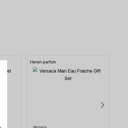
Heren parfum
Here
e
Versace
Hug