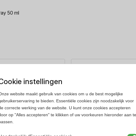
ray 50 ml
rfum
Heren parfum
Cookie instellingen
Onze website maakt gebruik van cookies om u de best mogelijke
gebruikerservaring te bieden. Essentiële cookies zijn noodzakelijk voor
de correcte werking van de website. U kunt onze cookies accepteren
door op "Alles accepteren" te klikken of uw voorkeuren hieronder aan t
passen.
ss
Versace