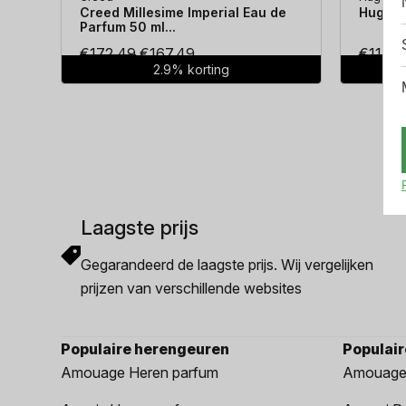
Creed Millesime Imperial Eau de
Hugo Bo
Parfum 50 ml...
Oorspronkelijke
Huidige
€
172.49
€
167.49
€
114.3
2.9% korting
prijs
prijs
was:
is:
€172.49.
€167.49.
Laagste prijs
Gegarandeerd de laagste prijs. Wij vergelijken
prijzen van verschillende websites
Populaire herengeuren
Populai
Amouage Heren parfum
Amouage