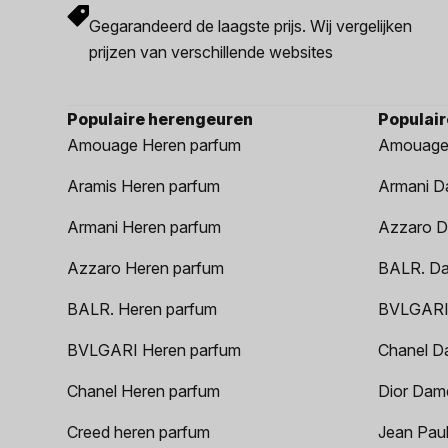
Gegarandeerd de laagste prijs. Wij vergelijken
prijzen van verschillende websites
Populaire herengeuren
Populai
Amouage Heren parfum
Amouage
Aramis Heren parfum
Armani D
Armani Heren parfum
Azzaro D
Azzaro Heren parfum
BALR. D
BALR. Heren parfum
BVLGARI
BVLGARI Heren parfum
Chanel D
Chanel Heren parfum
Dior Dam
Creed heren parfum
Jean Paul