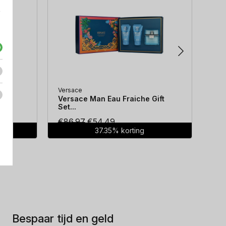
e
Versace
Hug
...
Versace Man Eau Fraiche Gift
Hug
Set...
Oorspronkelijke
Huidige
€
86.97
€
54.49
€
7
37.35% korting
prijs
prijs
was:
is:
€86.97.
€54.49.
Bespaar tijd en geld