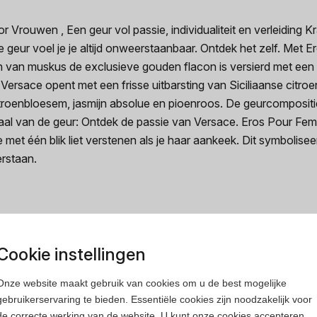
ouwen , Een geur vol passie, individualiteit en verleiding Krac
r voel je je altijd onweerstaanbaar. Ontdek het zelf. Met Er
 van muskus de exclusieve gouden flacon is versierd met een
ersace opent met een frisse uitbarsting van Siciliaanse citro
roenbloesem, jasmijn absolue en pioenroos. De geurcompositi
haal van de geur: Ontdek de passie van Versace. Eros Pour Fem
t één blik liet verstenen als je haar aankeek. Dit symboliseert
rstaan.
Cookie instellingen
rfum
Heren parfum
Onze website maakt gebruik van cookies om u de best mogelijke
gebruikerservaring te bieden. Essentiële cookies zijn noodzakelijk voor
de correcte werking van de website. U kunt onze cookies accepteren