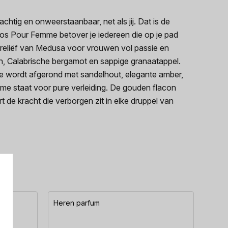
htig en onweerstaanbaar, net als jij. Dat is de
os Pour Femme betover je iedereen die op je pad
 reliëf van Medusa voor vrouwen vol passie en
en, Calabrische bergamot en sappige granaatappel.
e wordt afgerond met sandelhout, elegante amber,
me staat voor pure verleiding. De gouden flacon
 de kracht die verborgen zit in elke druppel van
Heren parfum
Here