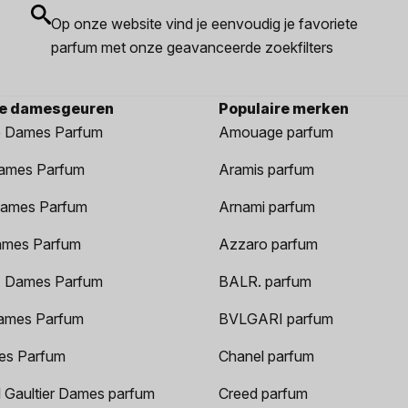
Op onze website vind je eenvoudig je favoriete
parfum met onze geavanceerde zoekfilters
re damesgeuren
Populaire merken
 Dames Parfum
Amouage parfum
ames Parfum
Aramis parfum
ames Parfum
Arnami parfum
ames Parfum
Azzaro parfum
 Dames Parfum
BALR. parfum
ames Parfum
BVLGARI parfum
es Parfum
Chanel parfum
 Gaultier Dames parfum
Creed parfum