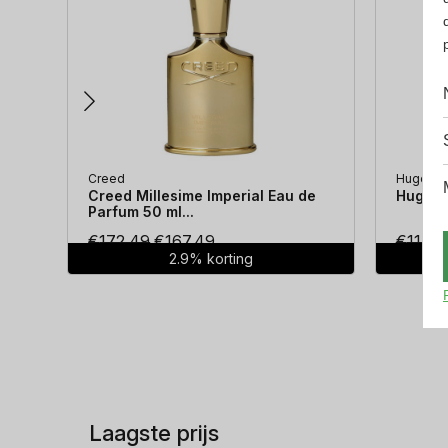
Creed
Hugo Bo
Creed Millesime Imperial Eau de
Hugo Bo
Parfum 50 ml...
Oorspronkelijke
Huidige
€
172.49
€
167.49
€
114.3
2.9% korting
prijs
prijs
was:
is:
€172.49.
€167.49.
Laagste prijs