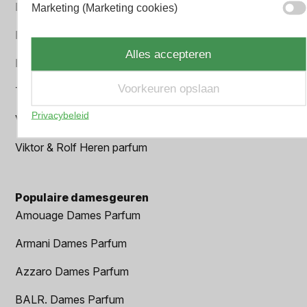
Paco Rabanne Heren parfum
Marketing (Marketing cookies)
Parfum Gift Set
Alles accepteren
Prada Heren parfum
Voorkeuren opslaan
Tom Ford Heren parfum
Privacybeleid
Versace Heren parfum
Viktor & Rolf Heren parfum
Populaire damesgeuren
Amouage Dames Parfum
Armani Dames Parfum
Azzaro Dames Parfum
BALR. Dames Parfum