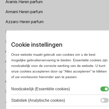
Aramis Heren parfum
Armani Heren parfum
Azzaro Heren parfum
BALR. Heren parfum
BVLGARI Heren parfum
Cookie instellingen
Chanel Heren parfum
Onze website maakt gebruik van cookies om u de best
mogelijke gebruikerservaring te bieden. Essentiële cookies zijn
Creed heren parfum
noodzakelijk voor de correcte werking van de website. U kunt
Dior Heren parfum
onze cookies accepteren door op "Alles accepteren" te klikken
of uw voorkeuren hieronder aan te passen.
Geurpakket
Noodzakelijk (Essentiële cookies)
Hugo Boss Heren parfum
Statistiek (Analytische cookies)
Jean Paul Gaultier Heren parfum