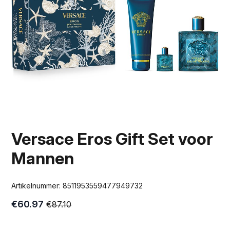
Versace Eros Gift Set voor
Mannen
Artikelnummer:
8511953559477949732
€
60.97
€
87.10
Oorspronkelijke
Huidige
prijs
prijs