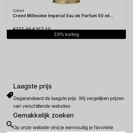
Creed
Creed Millesime Imperial Eau de Parfum 50 ml...
Oorspronkelijke
Huidige
€
172.49
€
167.49
2.9% korting
prijs
prijs
was:
is:
€172.49.
€167.49.
Laagste prijs
Gegarandeerd de laagste prijs. Wij vergelijken prijzen
van verschillende websites
Gemakkelijk zoeken
Op onze website vind je eenvoudig je favoriete