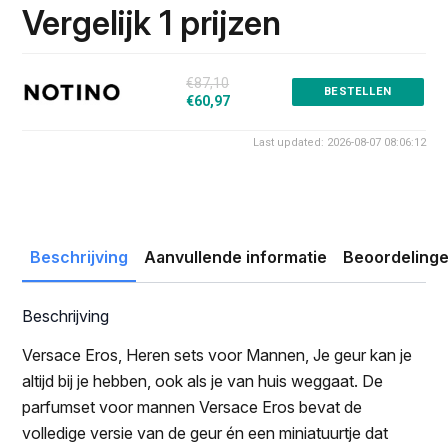
was:
is:
Vergelijk 1 prijzen
€87.10.
€60.97.
€87,10
BESTELLEN
€60,97
Last updated: 2026-08-07 08:06:12
Beschrijving
Aanvullende informatie
Beoordelinge
Beschrijving
Versace Eros, Heren sets voor Mannen, Je geur kan je
altijd bij je hebben, ook als je van huis weggaat. De
parfumset voor mannen Versace Eros bevat de
volledige versie van de geur én een miniatuurtje dat