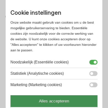
parfum met onze geavanceerde zoekfilters
Bespaar tijd en geld
Cookie instellingen
Wij hebben alle prijzen voor je verzameld zodat jij
Onze website maakt gebruik van cookies om u de best
minder tijd en geld kwijt bent
mogelijke gebruikerservaring te bieden. Essentiële
cookies zijn noodzakelijk voor de correcte werking van
de website. U kunt onze cookies accepteren door op
Populaire herengeuren
"Alles accepteren" te klikken of uw voorkeuren hieronder
Amouage Heren parfum
aan te passen.
Aramis Heren parfum
Noodzakelijk (Essentiële cookies)
Armani Heren parfum
Statistiek (Analytische cookies)
Azzaro Heren parfum
Marketing (Marketing cookies)
BALR. Heren parfum
BVLGARI Heren parfum
Alles accepteren
Chanel Heren parfum