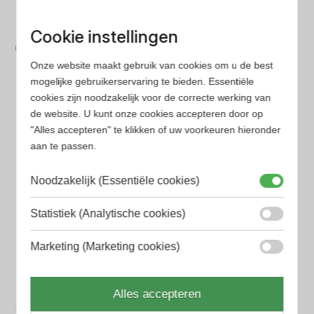
parfum met onze geavanceerde zoekfilters
Bespaar tijd en geld
Cookie instellingen
Wij hebben alle prijzen voor je verzameld zodat jij
Onze website maakt gebruik van cookies om u de best
minder tijd en geld kwijt bent
mogelijke gebruikerservaring te bieden. Essentiële
cookies zijn noodzakelijk voor de correcte werking van
de website. U kunt onze cookies accepteren door op
Populaire herengeuren
"Alles accepteren" te klikken of uw voorkeuren hieronder
Amouage Heren parfum
aan te passen.
Aramis Heren parfum
Noodzakelijk (Essentiële cookies)
Armani Heren parfum
Statistiek (Analytische cookies)
Azzaro Heren parfum
Marketing (Marketing cookies)
BALR. Heren parfum
BVLGARI Heren parfum
Alles accepteren
Chanel Heren parfum