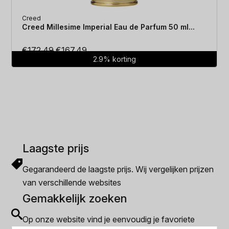
Creed
Creed Millesime Imperial Eau de Parfum 50 ml...
Oorspronkelijke
Huidige
€
172.49
€
167.49
2.9% korting
prijs
prijs
was:
is:
€172.49.
€167.49.
Laagste prijs
Gegarandeerd de laagste prijs. Wij vergelijken prijzen
van verschillende websites
Gemakkelijk zoeken
Op onze website vind je eenvoudig je favoriete