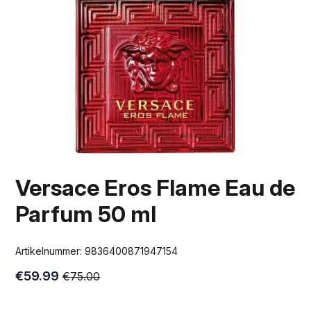
Versace Eros Flame Eau de
Parfum 50 ml
Artikelnummer:
9836400871947154
€
59.99
€
75.00
Oorspronkelijke
Huidige
prijs
prijs