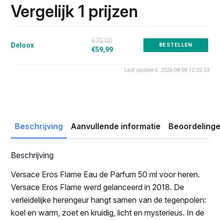
was:
is:
Vergelijk 1 prijzen
€75.00.
€59.99.
€75,00
Deloox
BESTELLEN
€59,99
Last updated: 2026-08-08 12:02:53
Beschrijving
Aanvullende informatie
Beoordelinge
Beschrijving
Versace Eros Flame Eau de Parfum 50 ml voor heren.
Versace Eros Flame werd gelanceerd in 2018. De
verleidelijke herengeur hangt samen van de tegenpolen:
koel en warm, zoet en kruidig, licht en mysterieus. In de