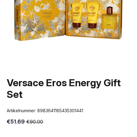
Versace Eros Energy Gift
Set
Artikelnummer:
8983641165435301441
€
51.69
€
90.00
Oorspronkelijke
Huidige
prijs
prijs