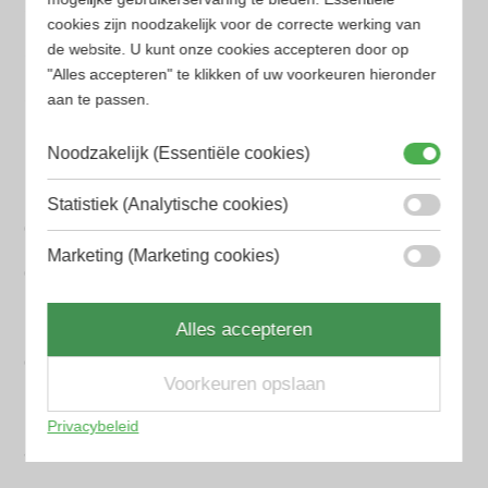
Aramis Heren parfum
cookies zijn noodzakelijk voor de correcte werking van
Armani Heren parfum
de website. U kunt onze cookies accepteren door op
"Alles accepteren" te klikken of uw voorkeuren hieronder
Azzaro Heren parfum
aan te passen.
BALR. Heren parfum
Noodzakelijk (Essentiële cookies)
BVLGARI Heren parfum
Statistiek (Analytische cookies)
Chanel Heren parfum
Marketing (Marketing cookies)
Creed heren parfum
Dior Heren parfum
Alles accepteren
Geurpakket
Voorkeuren opslaan
Hugo Boss Heren parfum
Privacybeleid
Jean Paul Gaultier Heren parfum