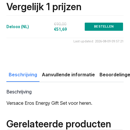
was:
is:
Vergelijk 1 prijzen
€90.00.
€51.69.
€90,00
Deloox (NL)
BESTELLEN
€51,69
Last updated: 2026-08-09 09:57:21
Beschrijving
Aanvullende informatie
Beoordelinge
Beschrijving
Versace Eros Energy Gift Set voor heren.
Gerelateerde producten