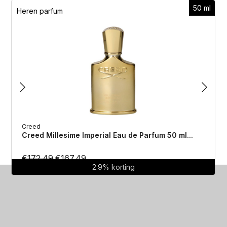
50 ml
Heren parfum
Creed
Creed Millesime Imperial Eau de Parfum 50 ml...
Oorspronkelijke
Huidige
€
172.49
€
167.49
2.9% korting
prijs
prijs
was:
is:
€172.49.
€167.49.