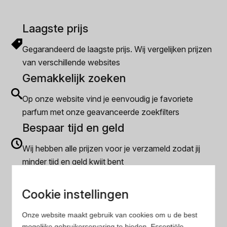
Laagste prijs
Gegarandeerd de laagste prijs. Wij vergelijken prijzen
van verschillende websites
Gemakkelijk zoeken
Op onze website vind je eenvoudig je favoriete
parfum met onze geavanceerde zoekfilters
Bespaar tijd en geld
Wij hebben alle prijzen voor je verzameld zodat jij
minder tijd en geld kwijt bent
Cookie instellingen
Populaire herengeuren
Amouage Heren parfum
Onze website maakt gebruik van cookies om u de best
mogelijke gebruikerservaring te bieden. Essentiële