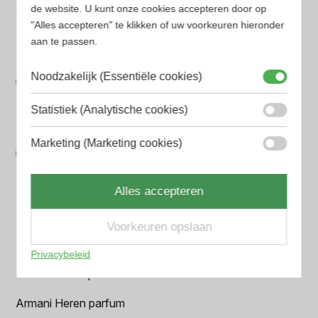
de website. U kunt onze cookies accepteren door op
Gegarandeerd de laagste prijs. Wij vergelijken prijzen
"Alles accepteren" te klikken of uw voorkeuren hieronder
van verschillende websites
aan te passen.
Gemakkelijk zoeken
Noodzakelijk (Essentiële cookies)
Op onze website vind je eenvoudig je favoriete
parfum met onze geavanceerde zoekfilters
Statistiek (Analytische cookies)
Bespaar tijd en geld
Marketing (Marketing cookies)
Wij hebben alle prijzen voor je verzameld zodat jij
minder tijd en geld kwijt bent
Alles accepteren
Populaire herengeuren
Voorkeuren opslaan
Amouage Heren parfum
Privacybeleid
Aramis Heren parfum
Armani Heren parfum