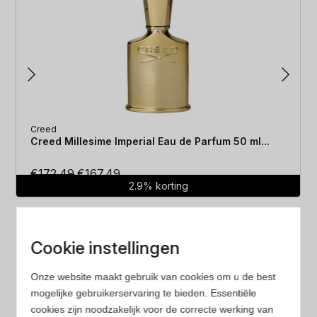
Creed
Creed Millesime Imperial Eau de Parfum 50 ml...
Oorspronkelijke
Huidige
€
172.49
€
167.49
2.9% korting
prijs
prijs
was:
is:
€172.49.
€167.49.
Cookie instellingen
Onze website maakt gebruik van cookies om u de best
mogelijke gebruikerservaring te bieden. Essentiële
Laagste prijs
cookies zijn noodzakelijk voor de correcte werking van