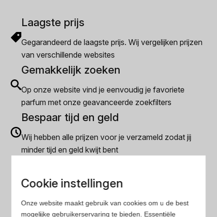
Laagste prijs
Gegarandeerd de laagste prijs. Wij vergelijken prijzen
van verschillende websites
Gemakkelijk zoeken
Op onze website vind je eenvoudig je favoriete
parfum met onze geavanceerde zoekfilters
Bespaar tijd en geld
Wij hebben alle prijzen voor je verzameld zodat jij
minder tijd en geld kwijt bent
Cookie instellingen
Populaire herengeuren
Amouage Heren parfum
Onze website maakt gebruik van cookies om u de best
Aramis Heren parfum
mogelijke gebruikerservaring te bieden. Essentiële