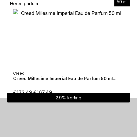
50 ml
Heren parfum
H
Creed
Creed Millesime Imperial Eau de Parfum 50 ml...
Oorspronkelijke
Huidige
€
172.49
€
167.49
2.9% korting
prijs
prijs
was:
is:
€172.49.
€167.49.