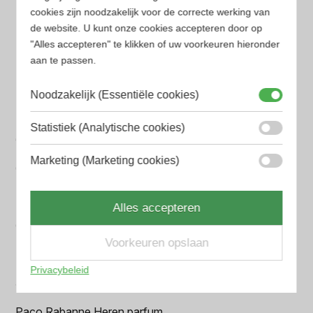
cookies zijn noodzakelijk voor de correcte werking van
Armani Heren parfum
de website. U kunt onze cookies accepteren door op
"Alles accepteren" te klikken of uw voorkeuren hieronder
Azzaro Heren parfum
aan te passen.
BALR. Heren parfum
Noodzakelijk (Essentiële cookies)
BVLGARI Heren parfum
Statistiek (Analytische cookies)
Chanel Heren parfum
Marketing (Marketing cookies)
Creed heren parfum
Dior Heren parfum
Alles accepteren
Geurpakket
Voorkeuren opslaan
Hugo Boss Heren parfum
Privacybeleid
Jean Paul Gaultier Heren parfum
Paco Rabanne Heren parfum