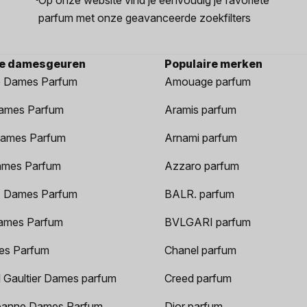
parfum met onze geavanceerde zoekfilters
re damesgeuren
Populaire merken
 Dames Parfum
Amouage parfum
ames Parfum
Aramis parfum
ames Parfum
Arnami parfum
ames Parfum
Azzaro parfum
 Dames Parfum
BALR. parfum
ames Parfum
BVLGARI parfum
es Parfum
Chanel parfum
 Gaultier Dames parfum
Creed parfum
anne Dames Parfum
Dior parfum