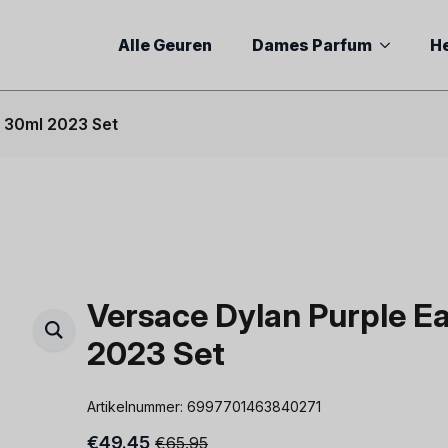
Alle Geuren
Dames Parfum
H
m 30ml 2023 Set
Versace Dylan Purple E
2023 Set
Artikelnummer:
6997701463840271
€
49.45
€
65.95