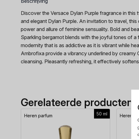
Beschrijving
Discover the Versace Dylan Purple fragrance in this 
and elegant Dylan Purple. An invitation to travel, thi
power and allure of feminine sensuality. Bold and beauti
Sparkling bergamot blends with the joyful tones of a f
modernity that is as addictive as it is vibrant while h
Ambrofixa provide a vibrancy underlined by creamy C
cleansing. Pleasantly refreshing, it effectively softe
Gerelateerde producten
50 ml
Heren parfum
Heren pa