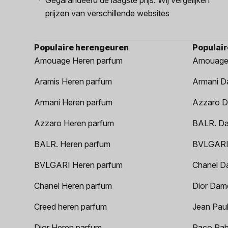
prijzen van verschillende websites
Populaire herengeuren
Populai
Amouage Heren parfum
Amouage
Aramis Heren parfum
Armani D
Armani Heren parfum
Azzaro D
Azzaro Heren parfum
BALR. D
BALR. Heren parfum
BVLGARI
BVLGARI Heren parfum
Chanel D
Chanel Heren parfum
Dior Dam
Creed heren parfum
Jean Paul
Dior Heren parfum
Paco Rab