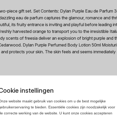
two-piece gift set. Set Contents: Dylan Purple Eau de Parfum 
s dazzling eau de parfum captures the glamour, romance and thri
ful, its fruity entrance is inviting and playful before leading in
reshly harvested orange to transport you to the irresistible It
eady scents of freesia deliver an explosion of bright purple and 
edarwood. Dylan Purple Perfumed Body Lotion 50ml Moisturizing
ns and protects your skin. The skin feels and seems immediately 
Cookie instellingen
rfum
Heren parfum
Onze website maakt gebruik van cookies om u de best mogelijke
gebruikerservaring te bieden. Essentiële cookies zijn noodzakelijk voor
de correcte werking van de website. U kunt onze cookies accepteren