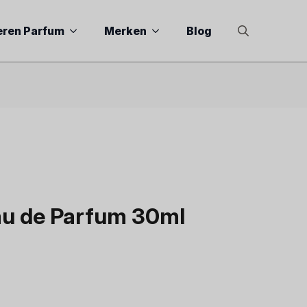
eren Parfum
Merken
Blog
Search
for:
au de Parfum 30ml