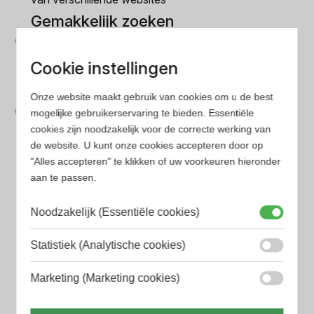
Gemakkelijk zoeken
Op onze website vind je eenvoudig je favoriete
Cookie instellingen
parfum met onze geavanceerde zoekfilters
Bespaar tijd en geld
Onze website maakt gebruik van cookies om u de best
mogelijke gebruikerservaring te bieden. Essentiële
Wij hebben alle prijzen voor je verzameld zodat jij
cookies zijn noodzakelijk voor de correcte werking van
minder tijd en geld kwijt bent
de website. U kunt onze cookies accepteren door op
"Alles accepteren" te klikken of uw voorkeuren hieronder
aan te passen.
Populaire herengeuren
Amouage Heren parfum
Noodzakelijk (Essentiële cookies)
Aramis Heren parfum
Statistiek (Analytische cookies)
Armani Heren parfum
Marketing (Marketing cookies)
Azzaro Heren parfum