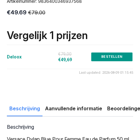
Artikelnummer:
9836400346937568
€
49.69
€
79.00
Oorspronkelijke
Huidige
prijs
prijs
was:
is:
Vergelijk 1 prijzen
€79.00.
€49.69.
€79,00
Deloox
BESTELLEN
€49,69
Last updated: 2026-08-09 01:15:45
Beschrijving
Aanvullende informatie
Beoordelinge
Beschrijving
Versace Dylan Blue Pour Femme Eau de Parfum 50 ml