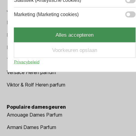
Jean Paul Gaultier Heren parfum
Marketing (Marketing cookies)
Paco Rabanne Heren parfum
Parfum Gift Set
Alles accepteren
Prada Heren parfum
Voorkeuren opslaan
Tom Ford Heren parfum
Privacybeleid
Versace Heren parfum
Viktor & Rolf Heren parfum
Populaire damesgeuren
Amouage Dames Parfum
Armani Dames Parfum