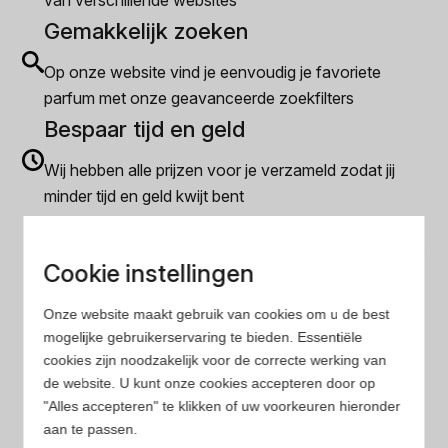
van verschillende websites
Gemakkelijk zoeken
Op onze website vind je eenvoudig je favoriete
parfum met onze geavanceerde zoekfilters
Bespaar tijd en geld
Wij hebben alle prijzen voor je verzameld zodat jij
minder tijd en geld kwijt bent
Populaire herengeuren
Cookie instellingen
Amouage Heren parfum
Onze website maakt gebruik van cookies om u de best
Aramis Heren parfum
mogelijke gebruikerservaring te bieden. Essentiële
cookies zijn noodzakelijk voor de correcte werking van
Armani Heren parfum
de website. U kunt onze cookies accepteren door op
"Alles accepteren" te klikken of uw voorkeuren hieronder
Azzaro Heren parfum
aan te passen.