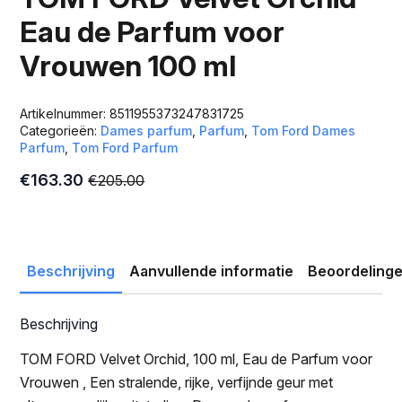
Eau de Parfum voor
Vrouwen 100 ml
Artikelnummer:
8511955373247831725
Categorieën:
Dames parfum
,
Parfum
,
Tom Ford Dames
Parfum
,
Tom Ford Parfum
€
163.30
€
205.00
Oorspronkelijke
Huidige
prijs
prijs
was:
is:
€205.00.
€163.30.
Beschrijving
Aanvullende informatie
Beoordelinge
Beschrijving
TOM FORD Velvet Orchid, 100 ml, Eau de Parfum voor
Vrouwen , Een stralende, rijke, verfijnde geur met