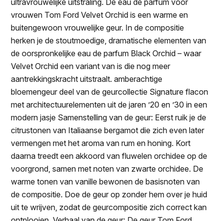
ultravrouwelijke uitstraling. De eau de parfum voor
vrouwen Tom Ford Velvet Orchid is een warme en
buitengewoon vrouwelijke geur. In de compositie
herken je de stoutmoedige, dramatische elementen van
de oorspronkelijke eau de parfum Black Orchid – waar
Velvet Orchid een variant van is die nog meer
aantrekkingskracht uitstraalt. amberachtige
bloemengeur deel van de geurcollectie Signature flacon
met architectuurelementen uit de jaren ’20 en ’30 in een
modern jasje Samenstelling van de geur: Eerst ruik je de
citrustonen van Italiaanse bergamot die zich even later
vermengen met het aroma van rum en honing. Kort
daarna treedt een akkoord van fluwelen orchidee op de
voorgrond, samen met noten van zwarte orchidee. De
warme tonen van vanille bewonen de basisnoten van
de compositie. Doe de geur op zonder hem over je huid
uit te wrijven, zodat de geurcompositie zich correct kan
ontplooien. Verhaal van de geur: De geur Tom Ford