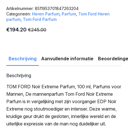
Artikelnummer:
8511953701847263204
Categorieën:
Heren Parfum
,
Parfum
,
Tom Ford Heren
parfum
,
Tom Ford Parfum
€
194.20
€
245.00
Oorspronkelijke
Huidige
prijs
prijs
was:
is:
€245.00.
€194.20.
Beschrijving
Aanvullende informatie
Beoordelinge
Beschrijving
TOM FORD Noir Extreme Parfum, 100 ml, Parfums voor
Mannen, De mannenparfum Tom Ford Noir Extreme
Parfum is in vergelijking met zijn voorganger EDP Noir
Extreme nog stoutmoediger en intenser. Deze warme,
kruidige geur drukt de gesloten, innerlijke wereld en de
uiterlijke expressie van de man nog duidelijker uit.