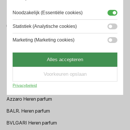
Op onze website vind je eenvoudig je favoriete
parfum met onze geavanceerde zoekfilters
Noodzakelijk (Essentiële cookies)
Bespaar tijd en geld
Statistiek (Analytische cookies)
Wij hebben alle prijzen voor je verzameld zodat jij
minder tijd en geld kwijt bent
Marketing (Marketing cookies)
Populaire herengeuren
Alles accepteren
Amouage Heren parfum
Voorkeuren opslaan
Aramis Heren parfum
Privacybeleid
Armani Heren parfum
Azzaro Heren parfum
BALR. Heren parfum
BVLGARI Heren parfum