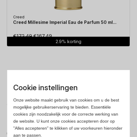
Creed
Creed Millesime Imperial Eau de Parfum 50 ml...
Oorspronkelijke
Huidige
€
172.49
€
167.49
2.9% korting
prijs
prijs
was:
is:
€172.49.
€167.49.
Cookie instellingen
Laagste prijs
Onze website maakt gebruik van cookies om u de best
Gegarandeerd de laagste prijs. Wij vergelijken prijzen
mogelijke gebruikerservaring te bieden. Essentiële
cookies zijn noodzakelijk voor de correcte werking van
van verschillende websites
de website. U kunt onze cookies accepteren door op
Gemakkelijk zoeken
"Alles accepteren" te klikken of uw voorkeuren hieronder
aan te passen.