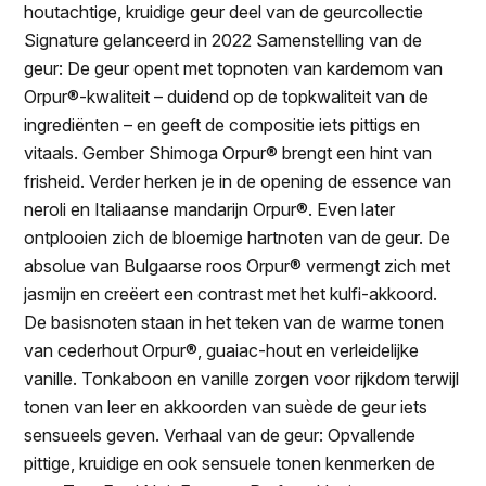
houtachtige, kruidige geur deel van de geurcollectie
Signature gelanceerd in 2022 Samenstelling van de
geur: De geur opent met topnoten van kardemom van
Orpur®-kwaliteit – duidend op de topkwaliteit van de
ingrediënten – en geeft de compositie iets pittigs en
vitaals. Gember Shimoga Orpur® brengt een hint van
frisheid. Verder herken je in de opening de essence van
neroli en Italiaanse mandarijn Orpur®. Even later
ontplooien zich de bloemige hartnoten van de geur. De
absolue van Bulgaarse roos Orpur® vermengt zich met
jasmijn en creëert een contrast met het kulfi-akkoord.
De basisnoten staan in het teken van de warme tonen
van cederhout Orpur®, guaiac-hout en verleidelijke
vanille. Tonkaboon en vanille zorgen voor rijkdom terwijl
tonen van leer en akkoorden van suède de geur iets
sensueels geven. Verhaal van de geur: Opvallende
pittige, kruidige en ook sensuele tonen kenmerken de