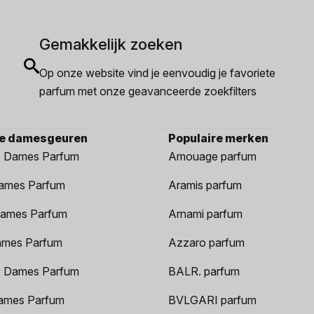
Gemakkelijk zoeken
Op onze website vind je eenvoudig je favoriete
parfum met onze geavanceerde zoekfilters
re damesgeuren
Populaire merken
 Dames Parfum
Amouage parfum
ames Parfum
Aramis parfum
ames Parfum
Arnami parfum
ames Parfum
Azzaro parfum
 Dames Parfum
BALR. parfum
ames Parfum
BVLGARI parfum