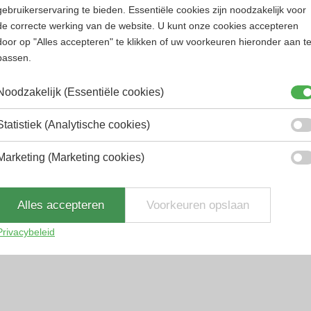
gebruikerservaring te bieden. Essentiële cookies zijn noodzakelijk voor
rfum
Heren parfum
de correcte werking van de website. U kunt onze cookies accepteren
door op "Alles accepteren" te klikken of uw voorkeuren hieronder aan t
passen.
Noodzakelijk (Essentiële cookies)
Statistiek (Analytische cookies)
Marketing (Marketing cookies)
ss
Versace
ss Hugo Man Gift Set...
Versace Eros Flame Gift Set
Alles accepteren
Voorkeuren opslaan
Oorspronkelijke
Huidige
Oorspronkelijke
Huidige
8
€
59.99
€
83.89
€
78.89
Privacybeleid
47.55% korting
5.96% korting
prijs
prijs
prijs
prijs
was:
is:
was:
is:
€114.38.
€59.99.
€83.89.
€78.89.