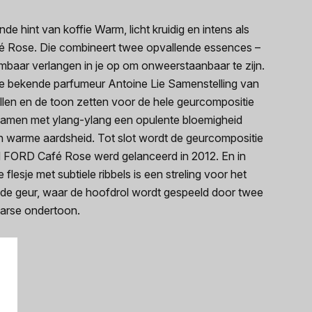
hint van koffie Warm, licht kruidig en intens als
é Rose. Die combineert twee opvallende essences –
embaar verlangen in je op om onweerstaanbaar te zijn.
e bekende parfumeur Antoine Lie Samenstelling van
len en de toon zetten voor de hele geurcompositie
 samen met ylang-ylang een opulente bloemigheid
en warme aardsheid. Tot slot wordt de geurcompositie
M FORD Café Rose werd gelanceerd in 2012. En in
esje met subtiele ribbels is een streling voor het
n de geur, waar de hoofdrol wordt gespeeld door twee
aarse ondertoon.