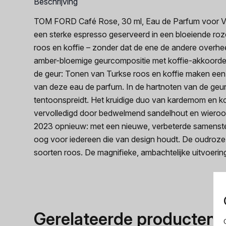
Beschrijving
TOM FORD Café Rose, 30 ml, Eau de Parfum voor Vrouw
een sterke espresso geserveerd in een bloeiende r
roos en koffie – zonder dat de ene de andere overhee
amber-bloemige geurcompositie met koffie-akkoorde
de geur: Tonen van Turkse roos en koffie maken een 
van deze eau de parfum. In de hartnoten van de geu
tentoonspreidt. Het kruidige duo van kardemom en kor
vervolledigd door bedwelmend sandelhout en wieroo
2023 opnieuw: met een nieuwe, verbeterde samenstellin
oog voor iedereen die van design houdt. De oudroze 
soorten roos. De magnifieke, ambachtelijke uitvoeri
Gerelateerde producten