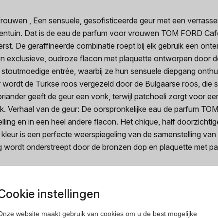
en , Een sensuele, gesofisticeerde geur met een verrassende 
ozentuin. Dat is de eau de parfum voor vrouwen TOM FORD Caf
rst. De geraffineerde combinatie roept bij elk gebruik een ont
n exclusieve, oudroze flacon met plaquette ontworpen door d
stoutmoedige entrée, waarbij ze hun sensuele diepgang onthul
r wordt de Turkse roos vergezeld door de Bulgaarse roos, die
iander geeft de geur een vonk, terwijl patchoeli zorgt voor e
k. Verhaal van de geur: De oorspronkelijke eau de parfum TO
g en in een heel andere flacon. Het chique, half doorzichtige fl
kleur is een perfecte weerspiegeling van de samenstelling va
ng wordt onderstreept door de bronzen dop en plaquette met p
Cookie instellingen
Onze website maakt gebruik van cookies om u de best mogelijke