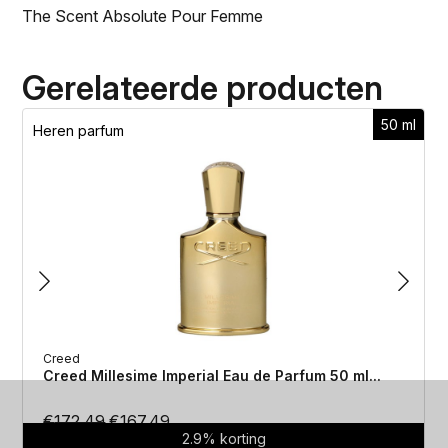
The Scent Absolute Pour Femme
Gerelateerde producten
50 ml
Heren parfum
Creed
Creed Millesime Imperial Eau de Parfum 50 ml...
Oorspronkelijke
Huidige
€
172.49
€
167.49
2.9% korting
prijs
prijs