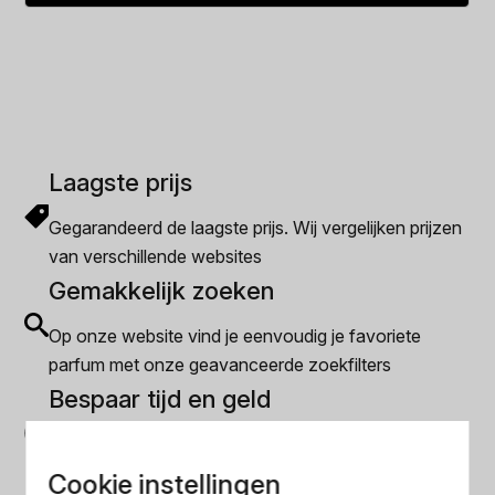
was:
is:
€172.49.
€167.49.
Laagste prijs
Gegarandeerd de laagste prijs. Wij vergelijken prijzen
van verschillende websites
Gemakkelijk zoeken
Op onze website vind je eenvoudig je favoriete
parfum met onze geavanceerde zoekfilters
Bespaar tijd en geld
Wij hebben alle prijzen voor je verzameld zodat jij
minder tijd en geld kwijt bent
Cookie instellingen