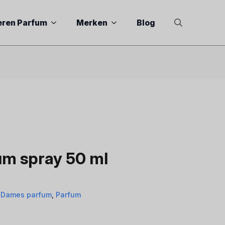
eren Parfum
Merken
Blog
Search
for:
um spray 50 ml
,
Dames parfum
,
Parfum