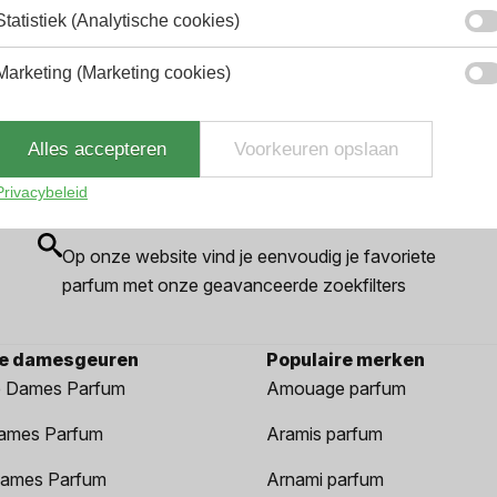
Statistiek (Analytische cookies)
Marketing (Marketing cookies)
Alles accepteren
Voorkeuren opslaan
Privacybeleid
Gemakkelijk zoeken
Op onze website vind je eenvoudig je favoriete
parfum met onze geavanceerde zoekfilters
re damesgeuren
Populaire merken
 Dames Parfum
Amouage parfum
ames Parfum
Aramis parfum
ames Parfum
Arnami parfum