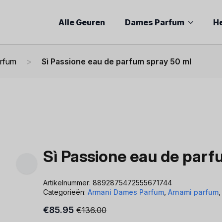
Alle Geuren
Dames Parfum
H
arfum
Sì Passione eau de parfum spray 50 ml
Sì Passione eau de parf
Artikelnummer:
8892875472555671744
Categorieën:
Armani Dames Parfum
,
Arnami parfum
€
85.95
€
136.00
Oorspronkelijke
Huidige