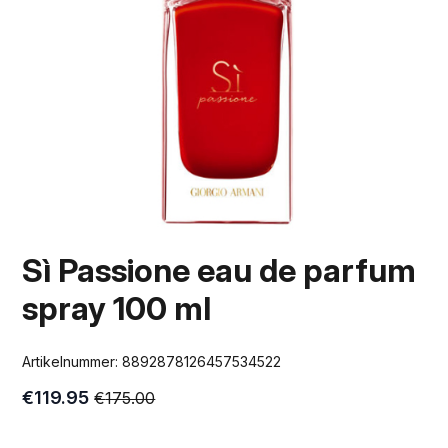
Sì Passione eau de parfum
spray 100 ml
Artikelnummer:
8892878126457534522
€
119.95
€
175.00
Oorspronkelijke
Huidige
prijs
prijs