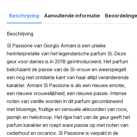
was:
is:
€175.00.
€119.95.
Beschrijving
Aanvullende informatie
Beoordelinge
Beschrijving
Sì Passione van Giorgio Armani is een unieke
herinterpretatie van het legendarische parfum Sì. Deze
geur voor dames is in 2018 geïntroduceerd. Het parfum
belichaamt de passie van de Sì-vrouw en weerspiegelt
een nog niet ontdekte kant van haar altijd veranderende
karakter. Armani Sì Passione is als een nieuwe emotie,
een nieuwe vrouwelijkheid, een nieuwe passie. Intense
noten van vanille worden in dit parfum gecombineerd
met bloemige, fruitige en sensuele akkoorden van roos,
jasmijn en heliotroop. Het rijpe hart van de geur geeft het
parfum karakter en roept ware passie op met noten van
cederhout en orcanox. Sì Passione is verpakt in de