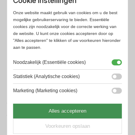
Cookie instellingen
minder tijd en geld kwijt bent
Onze website maakt gebruik van cookies om u de best
mogelijke gebruikerservaring te bieden. Essentiële
Populaire herengeuren
cookies zijn noodzakelijk voor de correcte werking van
Amouage Heren parfum
de website. U kunt onze cookies accepteren door op
"Alles accepteren" te klikken of uw voorkeuren hieronder
Aramis Heren parfum
aan te passen.
Armani Heren parfum
Noodzakelijk (Essentiële cookies)
Azzaro Heren parfum
Statistiek (Analytische cookies)
BALR. Heren parfum
BVLGARI Heren parfum
Marketing (Marketing cookies)
Chanel Heren parfum
Alles accepteren
Creed heren parfum
Voorkeuren opslaan
Dior Heren parfum