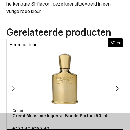
herkenbare Sì-flacon, deze keer uitgevoerd in een
vurige rode kleur.
Gerelateerde producten
50 ml
Heren parfum
Creed
Creed Millesime Imperial Eau de Parfum 50 ml...
Oorspronkelijke
Huidige
€
172.49
€
167.49