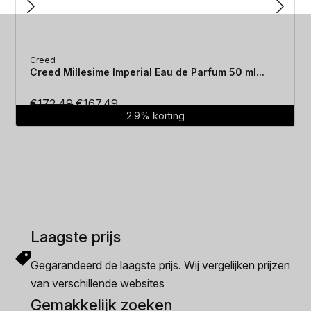
Creed
Creed Millesime Imperial Eau de Parfum 50 ml...
Oorspronkelijke
Huidige
€
172.49
€
167.49
2.9% korting
prijs
prijs
was:
is:
€172.49.
€167.49.
Laagste prijs
Gegarandeerd de laagste prijs. Wij vergelijken prijzen
van verschillende websites
Gemakkelijk zoeken