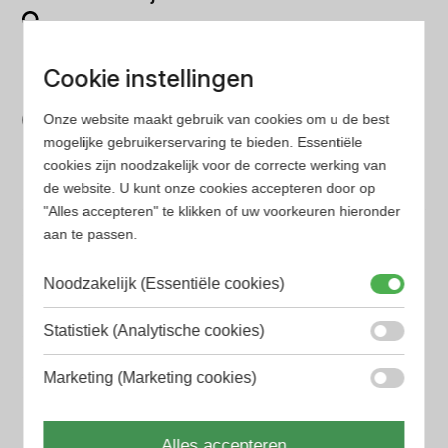
Op onze website vind je eenvoudig je favoriete
parfum met onze geavanceerde zoekfilters
Cookie instellingen
Bespaar tijd en geld
Onze website maakt gebruik van cookies om u de best
Wij hebben alle prijzen voor je verzameld zodat jij
mogelijke gebruikerservaring te bieden. Essentiële
minder tijd en geld kwijt bent
cookies zijn noodzakelijk voor de correcte werking van
de website. U kunt onze cookies accepteren door op
"Alles accepteren" te klikken of uw voorkeuren hieronder
Populaire herengeuren
aan te passen.
Amouage Heren parfum
Noodzakelijk (Essentiële cookies)
Aramis Heren parfum
Armani Heren parfum
Statistiek (Analytische cookies)
Azzaro Heren parfum
Marketing (Marketing cookies)
BALR. Heren parfum
Alles accepteren