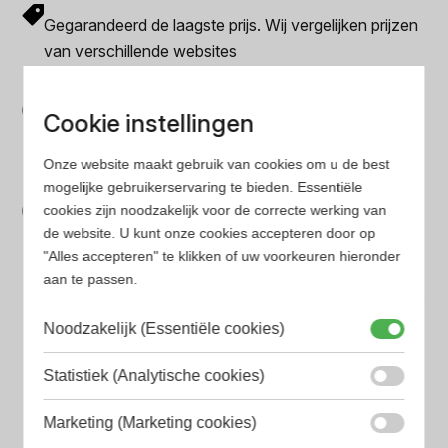
Gegarandeerd de laagste prijs. Wij vergelijken prijzen
van verschillende websites
Gemakkelijk zoeken
Cookie instellingen
Op onze website vind je eenvoudig je favoriete
parfum met onze geavanceerde zoekfilters
Onze website maakt gebruik van cookies om u de best
Bespaar tijd en geld
mogelijke gebruikerservaring te bieden. Essentiële
cookies zijn noodzakelijk voor de correcte werking van
Wij hebben alle prijzen voor je verzameld zodat jij
de website. U kunt onze cookies accepteren door op
minder tijd en geld kwijt bent
"Alles accepteren" te klikken of uw voorkeuren hieronder
aan te passen.
Populaire herengeuren
Noodzakelijk (Essentiële cookies)
Amouage Heren parfum
Statistiek (Analytische cookies)
Aramis Heren parfum
Armani Heren parfum
Marketing (Marketing cookies)