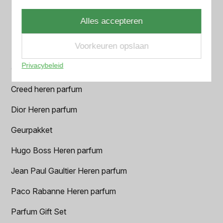
Azzaro Heren parfum
Alles accepteren
BALR. Heren parfum
Voorkeuren opslaan
BVLGARI Heren parfum
Privacybeleid
Chanel Heren parfum
Creed heren parfum
Dior Heren parfum
Geurpakket
Hugo Boss Heren parfum
Jean Paul Gaultier Heren parfum
Paco Rabanne Heren parfum
Parfum Gift Set