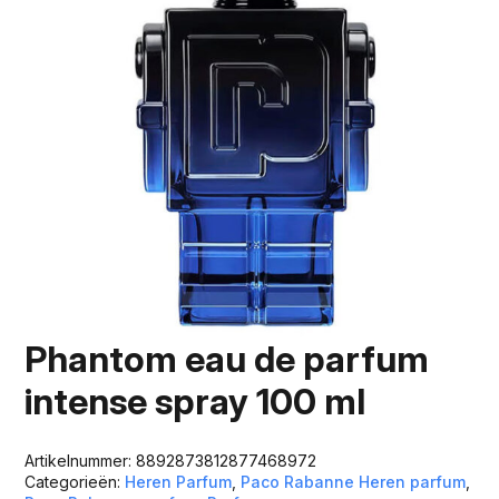
Phantom eau de parfum
intense spray 100 ml
Artikelnummer:
8892873812877468972
Categorieën:
Heren Parfum
,
Paco Rabanne Heren parfum
,