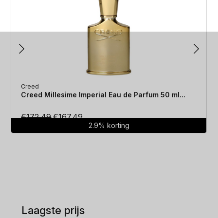
Creed
Creed Millesime Imperial Eau de Parfum 50 ml...
Oorspronkelijke
Huidige
€
172.49
€
167.49
2.9% korting
prijs
prijs
was:
is:
€172.49.
€167.49.
Laagste prijs