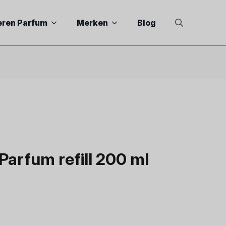
eren Parfum
Merken
Blog
Search
for:
arfum refill 200 ml