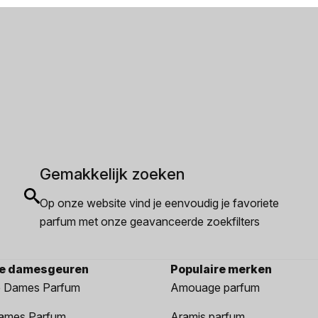
Gemakkelijk zoeken
Op onze website vind je eenvoudig je favoriete
parfum met onze geavanceerde zoekfilters
re damesgeuren
Populaire merken
 Dames Parfum
Amouage parfum
ames Parfum
Aramis parfum