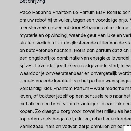
Beschrijving
Paco Rabanne Phantom Le Parfum EDP Refill is een 
om uw robot bij te vullen, tegen een voordelige pr
meesterwerk gecreëerd door Rabanne dat moderne man
mysterie en opwinding, waar de geur van luxe en verfi
straten, verlicht door de glinsterende glitter van de
en betoverende nachten. Het is een parfum dat zic
een ongelooflijke combinatie van energieke lavendel,
sprayt. Lavendel geeft je een rustgevende start, terwi
waardoor je onweerstaanbaar en onvergetelijk wordt. 
ongeëvenaarde kwaliteit van het parfum weerspiegele
verstandig, kies Phantom Parfum – waar moderne man
leven, of trakteer jezelf op een sensuele reis naar 
niet alleen een feest voor de zintuigen, maar ook ee
kopen. Zo draagt u zorg voor zowel het milieu als he
topnoten zoals bergamot, citroen, rabarber en karde
vanillezaad, hars en vetiver. zal je omhullen en een