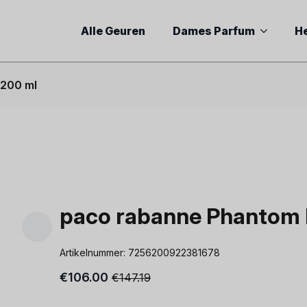
Alle Geuren
Dames Parfum
H
 200 ml
paco rabanne Phantom P
Artikelnummer:
7256200922381678
€
106.00
€
147.19
Oorspronkelijke
Huidige
prijs
prijs