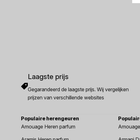
Laagste prijs
Gegarandeerd de laagste prijs. Wij vergelijken
prijzen van verschillende websites
Populaire herengeuren
Populai
Amouage Heren parfum
Amouage
Aramis Heren parfum
Armani D