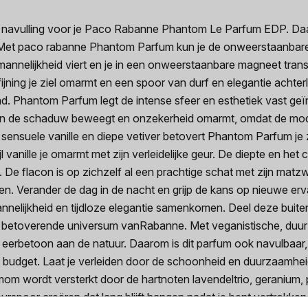
navulling voor je Paco Rabanne Phantom Le Parfum EDP. Daar
ijs. Met paco rabanne Phantom Parfum kun je de onweerstaanba
nelijkheid viert en je in een onweerstaanbare magneet transf
jning je ziel omarmt en een spoor van durf en elegantie achterl
 stad. Phantom Parfum legt de intense sfeer en esthetiek vast 
h in de schaduw beweegt en onzekerheid omarmt, omdat de mod
 sensuele vanille en diepe vetiver betovert Phantom Parfum je 
jl vanille je omarmt met zijn verleidelijke geur. De diepte en he
De flacon is op zichzelf al een prachtige schat met zijn matzw
n. Verander de dag in de nacht en grijp de kans op nieuwe er
nelijkheid en tijdloze elegantie samenkomen. Deel deze buit
het betoverende universum vanRabanne. Met veganistische, duur
n eerbetoon aan de natuur. Daarom is dit parfum ook navulbaar,
t budget. Laat je verleiden door de schoonheid en duurzaamheid
mom wordt versterkt door de hartnoten lavendeltrio, geranium,
 geurspoor creëren dat lang blijft hangen nadat je bent vertro