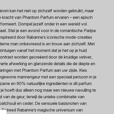
om kan het niet op zichzelf worden gebruikt, maar
re kracht van Phantom Parfum ervaren – een episch
ormeert. Dompel jezelf onder in een wereld vol
aat. Stel je een avond voor in de romantische Parijse
geïnspireerd door Rabanne’s iconische mode-creaties
erne man onbevreesd is en trouw aan zichzelf. Met
zintuigen vanaf het moment dat je het op je huid
t contrast worden gecreëerd door de kruidige vetiver,
arte afwerking en glanzende details die de diepte en
varingen met Phantom Parfum aan uw zijde. Kies
engewone mannengeur met een speciaal persoon in je
zame en 90% natuurlijke ingrediënten is dit parfum
 je hoeft dus alleen nog maar een nieuwe navulling te
 van de geur, terwijl de unieke combinatie van
 patchouli en ceder. De sensuele basisnoten van
kken. Betreed Rabanne’s magische universum van