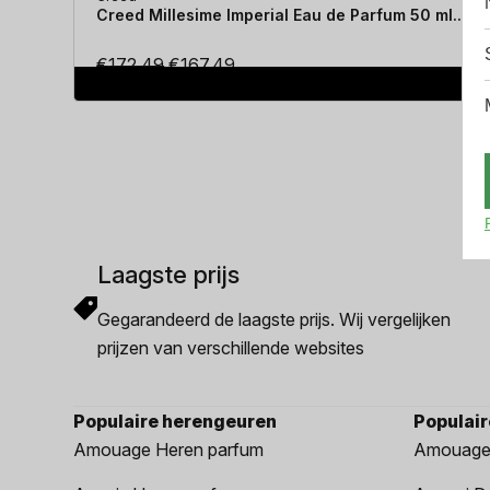
Creed Millesime Imperial Eau de Parfum 50 ml...
Oorspronkelijke
Huidige
€
172.49
€
167.49
prijs
prijs
was:
is:
€172.49.
€167.49.
Laagste prijs
Gegarandeerd de laagste prijs. Wij vergelijken
prijzen van verschillende websites
Populaire herengeuren
Populai
Amouage Heren parfum
Amouage