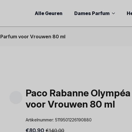
Alle Geuren
Dames Parfum
H
 Parfum voor Vrouwen 80 ml
Paco Rabanne Olympéa 
voor Vrouwen 80 ml
Artikelnummer:
5119501226190880
€
80.90
€
140.00