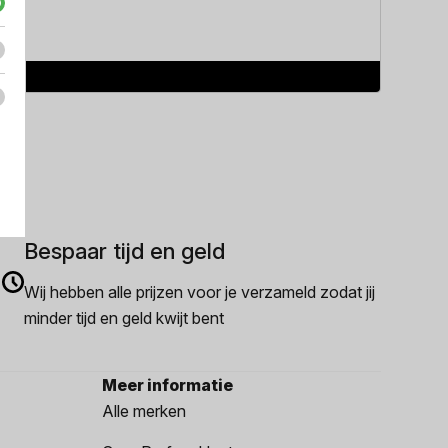
Hugo B
€
114.
Bespaar tijd en geld
Wij hebben alle prijzen voor je verzameld zodat jij
minder tijd en geld kwijt bent
Meer informatie
Alle merken