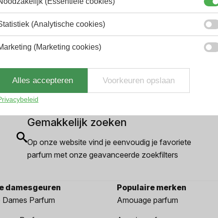
Noodzakelijk (Essentiële cookies)
Statistiek (Analytische cookies)
2.9% korting
Marketing (Marketing cookies)
Alles accepteren
Voorkeuren opslaan
Privacybeleid
Gemakkelijk zoeken
Op onze website vind je eenvoudig je favoriete
parfum met onze geavanceerde zoekfilters
re damesgeuren
Populaire merken
 Dames Parfum
Amouage parfum