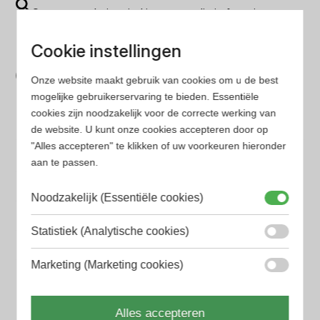
Op onze website vind je eenvoudig je favoriete
parfum met onze geavanceerde zoekfilters
Cookie instellingen
Bespaar tijd en geld
Onze website maakt gebruik van cookies om u de best
Wij hebben alle prijzen voor je verzameld zodat jij
mogelijke gebruikerservaring te bieden. Essentiële
minder tijd en geld kwijt bent
cookies zijn noodzakelijk voor de correcte werking van
de website. U kunt onze cookies accepteren door op
"Alles accepteren" te klikken of uw voorkeuren hieronder
Populaire herengeuren
aan te passen.
Amouage Heren parfum
Aramis Heren parfum
Noodzakelijk (Essentiële cookies)
Armani Heren parfum
Statistiek (Analytische cookies)
Azzaro Heren parfum
Marketing (Marketing cookies)
BALR. Heren parfum
Alles accepteren
BVLGARI Heren parfum