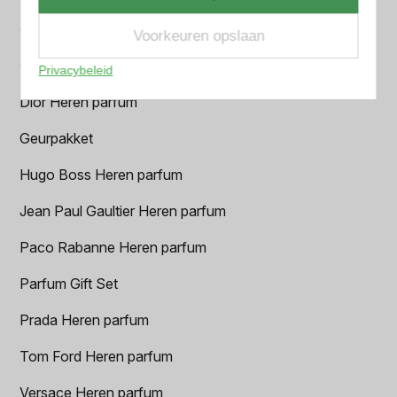
Chanel Heren parfum
Voorkeuren opslaan
Creed heren parfum
Privacybeleid
Dior Heren parfum
Geurpakket
Hugo Boss Heren parfum
Jean Paul Gaultier Heren parfum
Paco Rabanne Heren parfum
Parfum Gift Set
Prada Heren parfum
Tom Ford Heren parfum
Versace Heren parfum