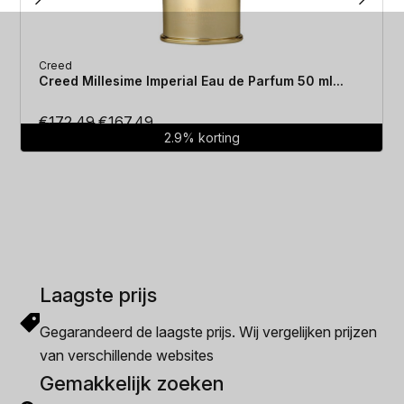
Creed
Creed Millesime Imperial Eau de Parfum 50 ml...
Oorspronkelijke
Huidige
€
172.49
€
167.49
2.9% korting
prijs
prijs
was:
is:
€172.49.
€167.49.
Laagste prijs
Gegarandeerd de laagste prijs. Wij vergelijken prijzen
van verschillende websites
Gemakkelijk zoeken