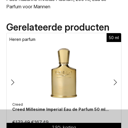
Parfum voor Mannen
Gerelateerde producten
50 ml
Heren parfum
Creed
Creed Millesime Imperial Eau de Parfum 50 ml...
Oorspronkelijke
Huidige
€
172.49
€
167.49
2.9% korting