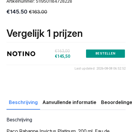
Artikelnummer:
5119501184728228
€
145.50
€
163.00
Oorspronkelijke
Huidige
prijs
prijs
was:
is:
Vergelijk 1 prijzen
€163.00.
€145.50.
€163,00
BESTELLEN
€145,50
Last updated: 2026-08-08 06:52:52
Beschrijving
Aanvullende informatie
Beoordelinge
Beschrijving
Paco Rabanne Invictus Platinum, 200 ml, Eau de