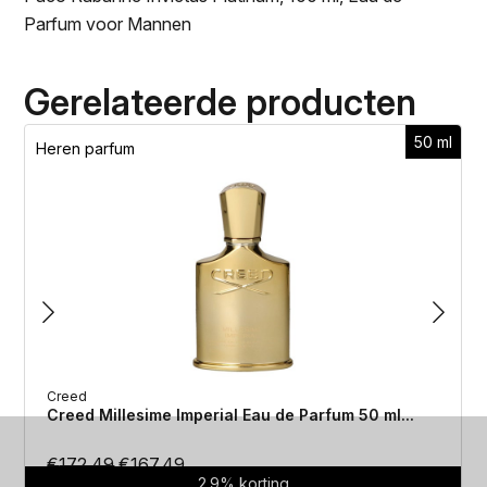
Parfum voor Mannen
Gerelateerde producten
50 ml
Heren parfum
Creed
Creed Millesime Imperial Eau de Parfum 50 ml...
Oorspronkelijke
Huidige
€
172.49
€
167.49
2.9% korting