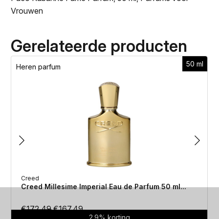
Vrouwen
Gerelateerde producten
50 ml
Heren parfum
Creed
Creed Millesime Imperial Eau de Parfum 50 ml...
Oorspronkelijke
Huidige
€
172.49
€
167.49
2.9% korting