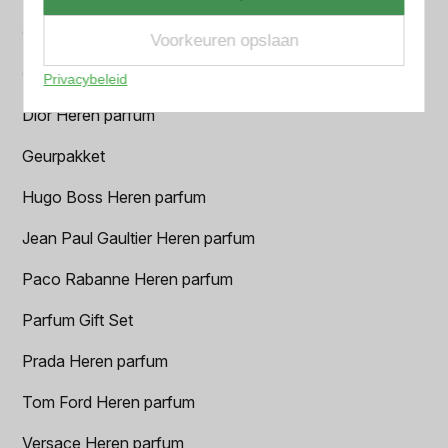
Chanel Heren parfum
Voorkeuren opslaan
Creed heren parfum
Privacybeleid
Dior Heren parfum
Geurpakket
Hugo Boss Heren parfum
Jean Paul Gaultier Heren parfum
Paco Rabanne Heren parfum
Parfum Gift Set
Prada Heren parfum
Tom Ford Heren parfum
Versace Heren parfum