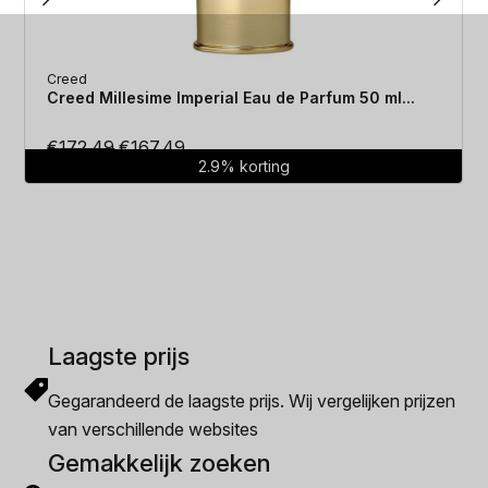
Creed
Creed Millesime Imperial Eau de Parfum 50 ml...
Oorspronkelijke
Huidige
€
172.49
€
167.49
2.9% korting
prijs
prijs
was:
is:
€172.49.
€167.49.
Laagste prijs
Gegarandeerd de laagste prijs. Wij vergelijken prijzen
van verschillende websites
Gemakkelijk zoeken