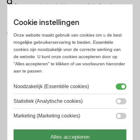
Op onze website vind je eenvoudig je favoriete
parfum met onze geavanceerde zoekfilters
Cookie instellingen
Bespaar tijd en geld
Onze website maakt gebruik van cookies om u de best
Wij hebben alle prijzen voor je verzameld zodat jij
mogelijke gebruikerservaring te bieden. Essentiële
minder tijd en geld kwijt bent
cookies zijn noodzakelijk voor de correcte werking van
de website. U kunt onze cookies accepteren door op
"Alles accepteren" te klikken of uw voorkeuren hieronder
Populaire herengeuren
aan te passen.
Amouage Heren parfum
Aramis Heren parfum
Noodzakelijk (Essentiële cookies)
Armani Heren parfum
Statistiek (Analytische cookies)
Azzaro Heren parfum
Marketing (Marketing cookies)
BALR. Heren parfum
Alles accepteren
BVLGARI Heren parfum