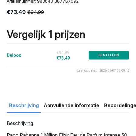
Artikelnummer:
9836401387787092
€
73.49
€
94.99
Oorspronkelijke
Huidige
prijs
prijs
was:
is:
Vergelijk 1 prijzen
€94.99.
€73.49.
€94,99
Deloox
BESTELLEN
€73,49
Last updated: 2026-08-07 08:09:45
Beschrijving
Aanvullende informatie
Beoordelinge
Beschrijving
Paco Rabanne 1 Million Elixir Eau de Parfum Intense 50