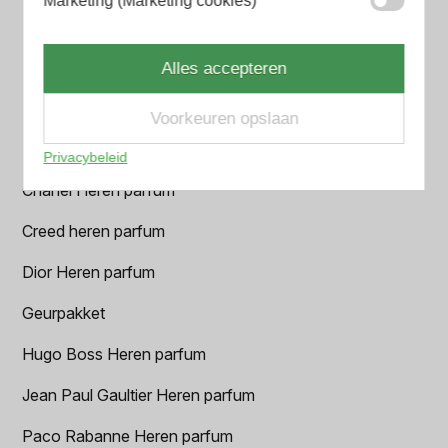
Marketing (Marketing cookies)
Armani Heren parfum
Azzaro Heren parfum
Alles accepteren
BALR. Heren parfum
Voorkeuren opslaan
BVLGARI Heren parfum
Privacybeleid
Chanel Heren parfum
Creed heren parfum
Dior Heren parfum
Geurpakket
Hugo Boss Heren parfum
Jean Paul Gaultier Heren parfum
Paco Rabanne Heren parfum