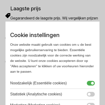
Laagste prijs
Gegarandeerd de laagste prijs. Wij vergelijken prijzen
van verschillende websites
Gemakkelijk zoeken
Cookie instellingen
Op onze website vind je eenvoudig je favoriete
Onze website maakt gebruik van cookies om u de best
parfum met onze geavanceerde zoekfilters
mogelijke gebruikerservaring te bieden. Essentiële
Bespaar tijd en geld
cookies zijn noodzakelijk voor de correcte werking van
de website. U kunt onze cookies accepteren door op
Wij hebben alle prijzen voor je verzameld zodat jij
"Alles accepteren" te klikken of uw voorkeuren hieronder
minder tijd en geld kwijt bent
aan te passen.
Noodzakelijk (Essentiële cookies)
Populaire herengeuren
Amouage Heren parfum
Statistiek (Analytische cookies)
Aramis Heren parfum