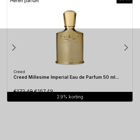
Heren parfum
Creed
Creed Millesime Imperial Eau de Parfum 50 ml...
Oorspronkelijke
Huidige
€
172.49
€
167.49
2.9% korting
prijs
prijs
was:
is:
€172.49.
€167.49.