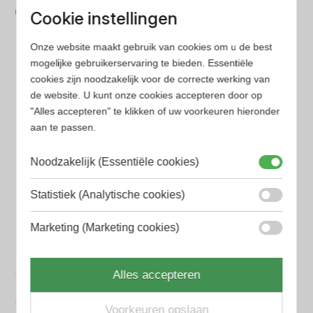
Cookie instellingen
Wij hebben alle prijzen voor je verzameld zodat jij
minder tijd en geld kwijt bent
Onze website maakt gebruik van cookies om u de best
mogelijke gebruikerservaring te bieden. Essentiële
cookies zijn noodzakelijk voor de correcte werking van
Populaire herengeuren
de website. U kunt onze cookies accepteren door op
Amouage Heren parfum
"Alles accepteren" te klikken of uw voorkeuren hieronder
aan te passen.
Aramis Heren parfum
Armani Heren parfum
Noodzakelijk (Essentiële cookies)
Azzaro Heren parfum
Statistiek (Analytische cookies)
BALR. Heren parfum
Marketing (Marketing cookies)
BVLGARI Heren parfum
Chanel Heren parfum
Alles accepteren
Creed heren parfum
Voorkeuren opslaan