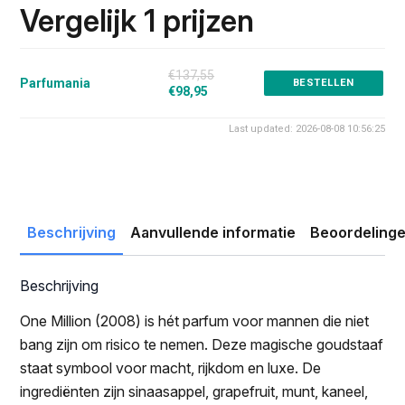
was:
is:
Vergelijk 1 prijzen
€137.55.
€98.95.
€137,55
Parfumania
BESTELLEN
€98,95
Last updated: 2026-08-08 10:56:25
Beschrijving
Aanvullende informatie
Beoordelinge
Beschrijving
One Million (2008) is hét parfum voor mannen die niet
bang zijn om risico te nemen. Deze magische goudstaaf
staat symbool voor macht, rijkdom en luxe. De
ingrediënten zijn sinaasappel, grapefruit, munt, kaneel,