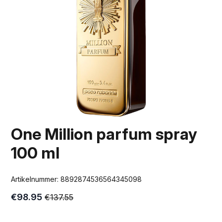
One Million parfum spray
100 ml
Artikelnummer:
8892874536564345098
€
98.95
€
137.55
Oorspronkelijke
Huidige
prijs
prijs