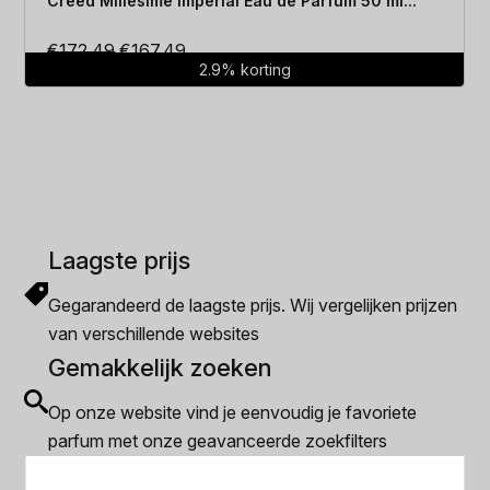
Creed Millesime Imperial Eau de Parfum 50 ml...
Oorspronkelijke
Huidige
€
172.49
€
167.49
2.9% korting
prijs
prijs
was:
is:
€172.49.
€167.49.
Laagste prijs
Gegarandeerd de laagste prijs. Wij vergelijken prijzen
van verschillende websites
Gemakkelijk zoeken
Op onze website vind je eenvoudig je favoriete
parfum met onze geavanceerde zoekfilters
Bespaar tijd en geld