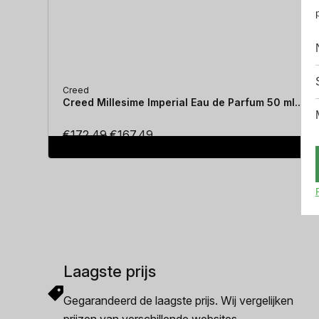
Creed
Creed Millesime Imperial Eau de Parfum 50 ml...
Oorspronkelijke
Huidige
€
172.49
€
167.49
prijs
prijs
was:
is:
€172.49.
€167.49.
Laagste prijs
Gegarandeerd de laagste prijs. Wij vergelijken
prijzen van verschillende websites