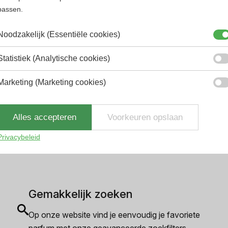
passen.
Noodzakelijk (Essentiële cookies)
Statistiek (Analytische cookies)
Marketing (Marketing cookies)
2.9% korting
Alles accepteren
Voorkeuren opslaan
Privacybeleid
Gemakkelijk zoeken
Op onze website vind je eenvoudig je favoriete
parfum met onze geavanceerde zoekfilters