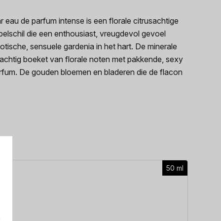
eau de parfum intense is een florale citrusachtige
elschil die een enthousiast, vreugdevol gevoel
sche, sensuele gardenia in het hart. De minerale
rachtig boeket van florale noten met pakkende, sexy
parfum. De gouden bloemen en bladeren die de flacon
50 ml
Heren p
e