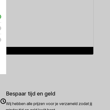
Hugo B
Hugo B
€
114.
Bespaar tijd en geld
Wij hebben alle prijzen voor je verzameld zodat jij
minder tijd en geld kwijt bent