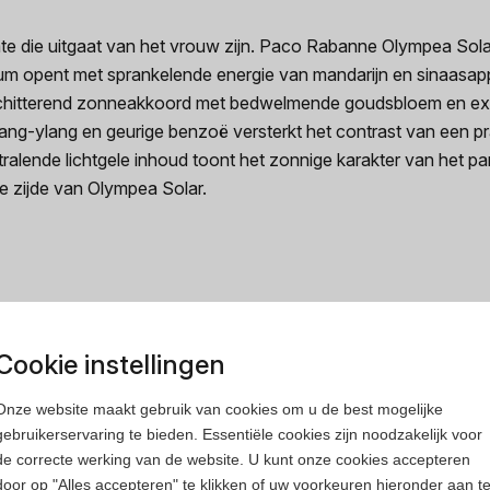
e die uitgaat van het vrouw zijn. Paco Rabanne Olympea Solar 
um opent met sprankelende energie van mandarijn en sinaasapp
chitterend zonneakkoord met bedwelmende goudsbloem en exoti
lang-ylang en geurige benzoë versterkt het contrast van een p
tralende lichtgele inhoud toont het zonnige karakter van het 
e zijde van Olympea Solar.
Cookie instellingen
Onze website maakt gebruik van cookies om u de best mogelijke
gebruikerservaring te bieden. Essentiële cookies zijn noodzakelijk voor
de correcte werking van de website. U kunt onze cookies accepteren
door op "Alles accepteren" te klikken of uw voorkeuren hieronder aan t