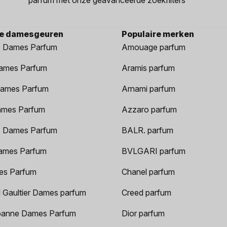
re damesgeuren
Populaire merken
 Dames Parfum
Amouage parfum
ames Parfum
Aramis parfum
ames Parfum
Arnami parfum
ames Parfum
Azzaro parfum
 Dames Parfum
BALR. parfum
ames Parfum
BVLGARI parfum
es Parfum
Chanel parfum
 Gaultier Dames parfum
Creed parfum
anne Dames Parfum
Dior parfum