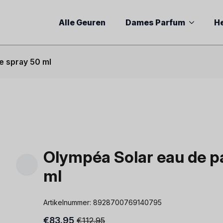
Alle Geuren
Dames Parfum
H
e spray 50 ml
Olympéa Solar eau de p
ml
Artikelnummer:
8928700769140795
€
83.95
€
112.95