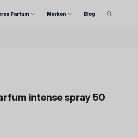
eren Parfum
Merken
Blog
Search
for:
arfum intense spray 50