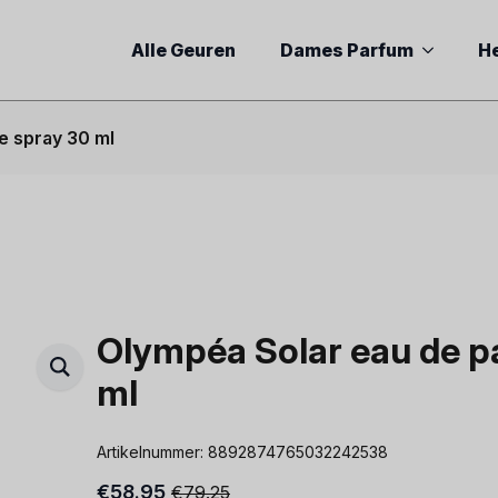
Alle Geuren
Dames Parfum
H
e spray 30 ml
Olympéa Solar eau de p
ml
Artikelnummer:
8892874765032242538
€
58.95
€
79.25