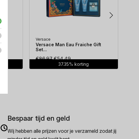
Versace
Hug
...
Versace Man Eau Fraiche Gift
Hug
Set...
Oorspronkelijke
Huidige
€
86.97
€
54.49
€
7
37.35% korting
prijs
prijs
was:
is:
€86.97.
€54.49.
Bespaar tijd en geld
Wij hebben alle prijzen voor je verzameld zodat jij
minder tijd en geld kwijt bent