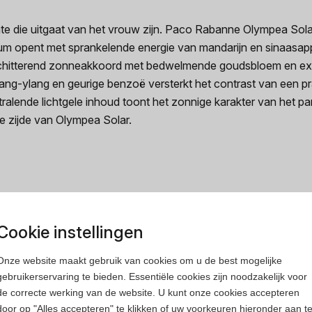
e die uitgaat van het vrouw zijn. Paco Rabanne Olympea Solar 
um opent met sprankelende energie van mandarijn en sinaasapp
chitterend zonneakkoord met bedwelmende goudsbloem en exoti
lang-ylang en geurige benzoë versterkt het contrast van een p
tralende lichtgele inhoud toont het zonnige karakter van het 
e zijde van Olympea Solar.
Cookie instellingen
rfum
Heren parfum
Onze website maakt gebruik van cookies om u de best mogelijke
gebruikerservaring te bieden. Essentiële cookies zijn noodzakelijk voor
de correcte werking van de website. U kunt onze cookies accepteren
door op "Alles accepteren" te klikken of uw voorkeuren hieronder aan t