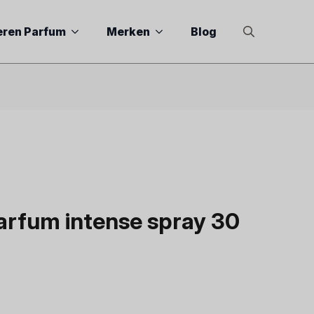
eren Parfum
Merken
Blog
Search
for:
arfum intense spray 30