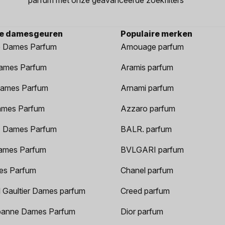
re damesgeuren
Populaire merken
 Dames Parfum
Amouage parfum
ames Parfum
Aramis parfum
ames Parfum
Arnami parfum
ames Parfum
Azzaro parfum
 Dames Parfum
BALR. parfum
ames Parfum
BVLGARI parfum
es Parfum
Chanel parfum
 Gaultier Dames parfum
Creed parfum
anne Dames Parfum
Dior parfum