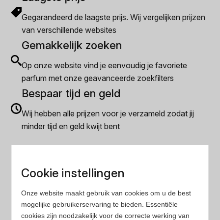
Gegarandeerd de laagste prijs. Wij vergelijken prijzen
van verschillende websites
Gemakkelijk zoeken
Op onze website vind je eenvoudig je favoriete
parfum met onze geavanceerde zoekfilters
Bespaar tijd en geld
Wij hebben alle prijzen voor je verzameld zodat jij
minder tijd en geld kwijt bent
Populaire herengeuren
Cookie instellingen
Amouage Heren parfum
Aramis Heren parfum
Onze website maakt gebruik van cookies om u de best
mogelijke gebruikerservaring te bieden. Essentiële
Armani Heren parfum
cookies zijn noodzakelijk voor de correcte werking van