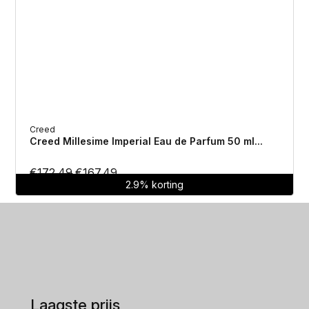
Creed
Creed Millesime Imperial Eau de Parfum 50 ml...
Oorspronkelijke
Huidige
€
172.49
€
167.49
2.9% korting
prijs
prijs
was:
is:
€172.49.
€167.49.
Laagste prijs