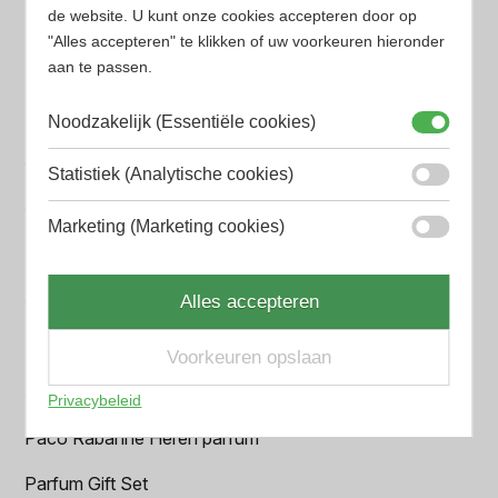
de website. U kunt onze cookies accepteren door op
Azzaro Heren parfum
"Alles accepteren" te klikken of uw voorkeuren hieronder
aan te passen.
BALR. Heren parfum
BVLGARI Heren parfum
Noodzakelijk (Essentiële cookies)
Chanel Heren parfum
Statistiek (Analytische cookies)
Creed heren parfum
Marketing (Marketing cookies)
Dior Heren parfum
Geurpakket
Alles accepteren
Hugo Boss Heren parfum
Voorkeuren opslaan
Jean Paul Gaultier Heren parfum
Privacybeleid
Paco Rabanne Heren parfum
Parfum Gift Set