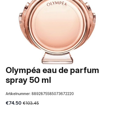
Olympéa eau de parfum
spray 50 ml
Artikelnummer:
8892875585073672220
€
74.50
€
103.45
Oorspronkelijke
Huidige
prijs
prijs