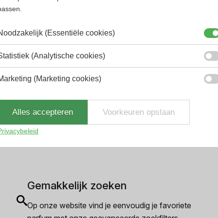
passen.
Noodzakelijk (Essentiële cookies)
Statistiek (Analytische cookies)
Marketing (Marketing cookies)
2.9% korting
Alles accepteren
Voorkeuren opslaan
Privacybeleid
Gemakkelijk zoeken
Op onze website vind je eenvoudig je favoriete
parfum met onze geavanceerde zoekfilters