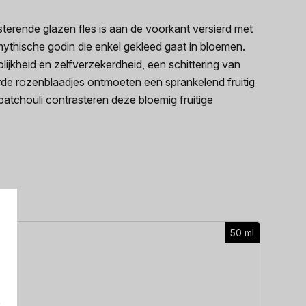
rende glazen fles is aan de voorkant versierd met
ythische godin die enkel gekleed gaat in bloemen.
lijkheid en zelfverzekerdheid, een schittering van
perde rozenblaadjes ontmoeten een sprankelend fruitig
tchouli contrasteren deze bloemig fruitige
50 ml
Heren p
e