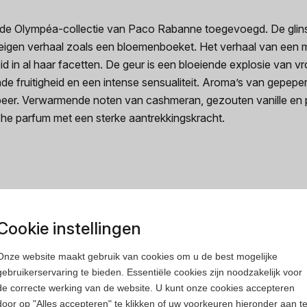
e Olympéa-collectie van Paco Rabanne toegevoegd. De glinste
eigen verhaal zoals een bloemenboeket. Het verhaal van een m
in al haar facetten. De geur is een bloeiende explosie van vro
lende fruitigheid en een intense sensualiteit. Aroma’s van gepe
eer. Verwarmende noten van cashmeran, gezouten vanille en pa
he parfum met een sterke aantrekkingskracht.
Cookie instellingen
Onze website maakt gebruik van cookies om u de best mogelijke
gebruikerservaring te bieden. Essentiële cookies zijn noodzakelijk voor
de correcte werking van de website. U kunt onze cookies accepteren
door op "Alles accepteren" te klikken of uw voorkeuren hieronder aan t