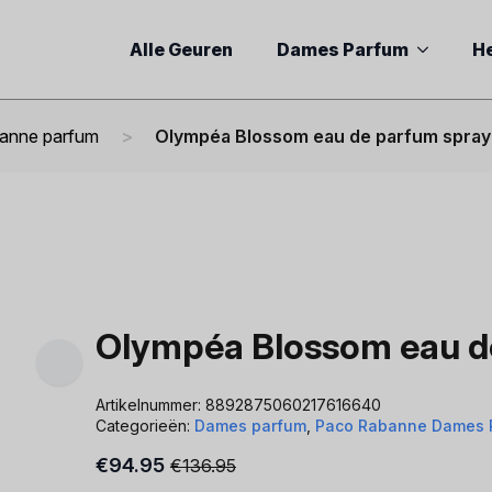
Alle Geuren
Dames Parfum
H
anne parfum
Olympéa Blossom eau de parfum spray
Olympéa Blossom eau d
Artikelnummer:
8892875060217616640
Categorieën:
Dames parfum
,
Paco Rabanne Dames 
€
94.95
€
136.95
Oorspronkelijke
Huidige