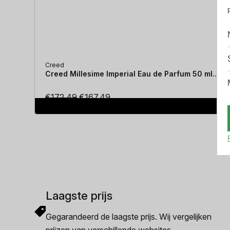
Creed
Creed Millesime Imperial Eau de Parfum 50 ml...
Oorspronkelijke
Huidige
€
172.49
€
167.49
prijs
prijs
was:
is:
€172.49.
€167.49.
Laagste prijs
Gegarandeerd de laagste prijs. Wij vergelijken
prijzen van verschillende websites