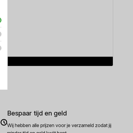
Hugo B
Hugo B
€
114.
Bespaar tijd en geld
Wij hebben alle prijzen voor je verzameld zodat jij
minder tijd en geld kwijt bent