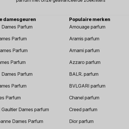
re damesgeuren
Populaire merken
 Dames Parfum
Amouage parfum
ames Parfum
Aramis parfum
ames Parfum
Arnami parfum
ames Parfum
Azzaro parfum
 Dames Parfum
BALR. parfum
ames Parfum
BVLGARI parfum
es Parfum
Chanel parfum
 Gaultier Dames parfum
Creed parfum
anne Dames Parfum
Dior parfum