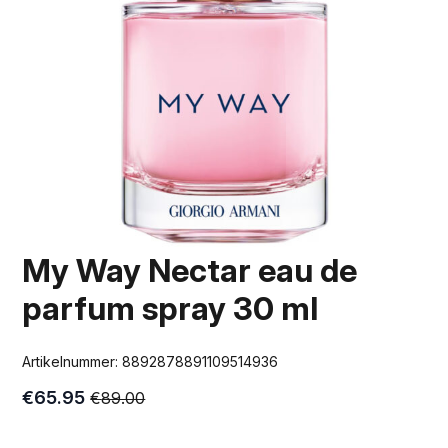
My Way Nectar eau de
parfum spray 30 ml
Artikelnummer:
8892878891109514936
€
65.95
€
89.00
Oorspronkelijke
Huidige
prijs
prijs