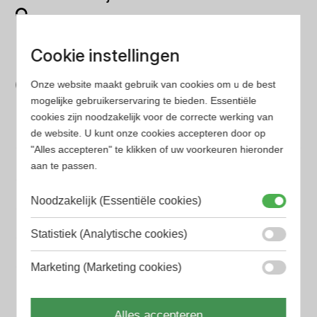
Op onze website vind je eenvoudig je favoriete
parfum met onze geavanceerde zoekfilters
Cookie instellingen
Bespaar tijd en geld
Onze website maakt gebruik van cookies om u de best
Wij hebben alle prijzen voor je verzameld zodat jij
mogelijke gebruikerservaring te bieden. Essentiële
minder tijd en geld kwijt bent
cookies zijn noodzakelijk voor de correcte werking van
de website. U kunt onze cookies accepteren door op
"Alles accepteren" te klikken of uw voorkeuren hieronder
Populaire herengeuren
aan te passen.
Amouage Heren parfum
Noodzakelijk (Essentiële cookies)
Aramis Heren parfum
Armani Heren parfum
Statistiek (Analytische cookies)
Azzaro Heren parfum
Marketing (Marketing cookies)
BALR. Heren parfum
Alles accepteren