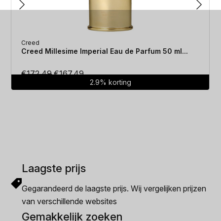
Creed
Creed Millesime Imperial Eau de Parfum 50 ml...
Oorspronkelijke
Huidige
€
172.49
€
167.49
2.9% korting
prijs
prijs
was:
is:
€172.49.
€167.49.
Laagste prijs
Gegarandeerd de laagste prijs. Wij vergelijken prijzen
van verschillende websites
Gemakkelijk zoeken