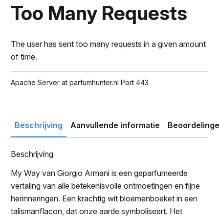
was:
is:
Too Many Requests
€89.00.
€65.95.
The user has sent too many requests in a given amount
of time.
Apache Server at parfumhunter.nl Port 443
Beschrijving
Aanvullende informatie
Beoordelinge
Beschrijving
My Way van Giorgio Armani is een geparfumeerde
vertaling van alle betekenisvolle ontmoetingen en fijne
herinneringen. Een krachtig wit bloemenboeket in een
talismanflacon, dat onze aarde symboliseert. Het