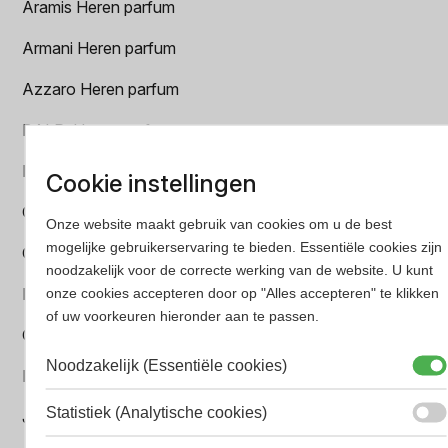
Aramis Heren parfum
Armani Heren parfum
Azzaro Heren parfum
BALR. Heren parfum
BVLGARI Heren parfum
Cookie instellingen
Chanel Heren parfum
Onze website maakt gebruik van cookies om u de best
mogelijke gebruikerservaring te bieden. Essentiële cookies zijn
Creed heren parfum
noodzakelijk voor de correcte werking van de website. U kunt
Dior Heren parfum
onze cookies accepteren door op "Alles accepteren" te klikken
of uw voorkeuren hieronder aan te passen.
Geurpakket
Noodzakelijk (Essentiële cookies)
Hugo Boss Heren parfum
Statistiek (Analytische cookies)
Jean Paul Gaultier Heren parfum