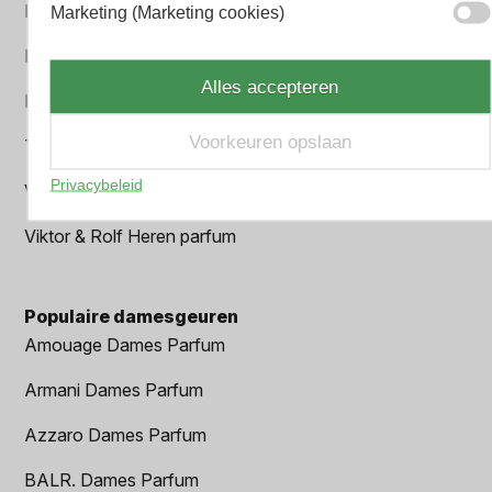
Paco Rabanne Heren parfum
Marketing (Marketing cookies)
Parfum Gift Set
Alles accepteren
Prada Heren parfum
Voorkeuren opslaan
Tom Ford Heren parfum
Privacybeleid
Versace Heren parfum
Viktor & Rolf Heren parfum
Populaire damesgeuren
Amouage Dames Parfum
Armani Dames Parfum
Azzaro Dames Parfum
BALR. Dames Parfum