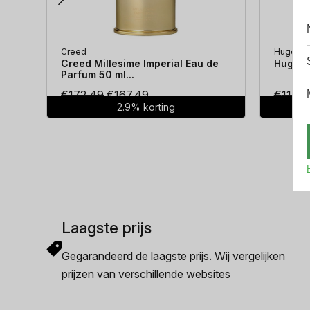
Creed
Hugo Bo
Creed Millesime Imperial Eau de
Hugo Bo
Parfum 50 ml...
Oorspronkelijke
Huidige
€
172.49
€
167.49
€
114.3
2.9% korting
prijs
prijs
was:
is:
€172.49.
€167.49.
Laagste prijs
Gegarandeerd de laagste prijs. Wij vergelijken
prijzen van verschillende websites