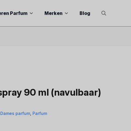
eren Parfum
Merken
Blog
Search
for:
)
pray 90 ml (navulbaar)
,
Dames parfum
,
Parfum