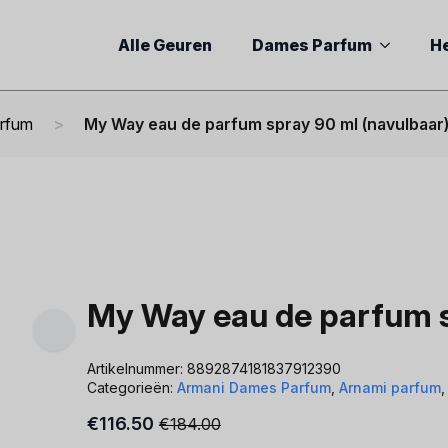
Alle Geuren
Dames Parfum
H
arfum
My Way eau de parfum spray 90 ml (navulbaar
My Way eau de parfum s
Artikelnummer:
8892874181837912390
Categorieën:
Armani Dames Parfum
,
Arnami parfum
€
116.50
€
184.00
Oorspronkelijke
Huidige