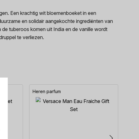
ngen. Een krachtig wit bloemenboeket in een
t duurzame en solidair aangekochte ingrediënten van
de tuberoos komen uit India en de vanille wordt
ruppel te verliezen.
Heren parfum
Here
e