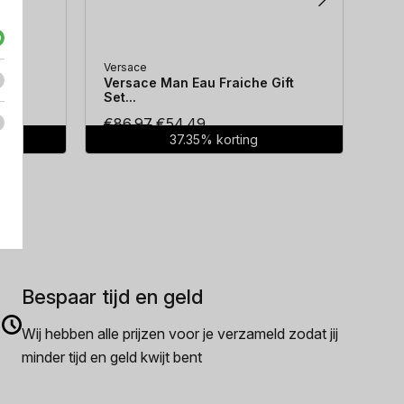
Versace
Hug
...
Versace Man Eau Fraiche Gift
Hug
Set...
Oorspronkelijke
Huidige
€
86.97
€
54.49
€
7
37.35% korting
prijs
prijs
was:
is:
€86.97.
€54.49.
Bespaar tijd en geld
Wij hebben alle prijzen voor je verzameld zodat jij
minder tijd en geld kwijt bent