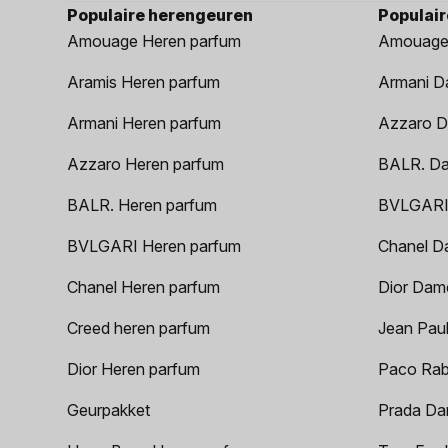
Populaire herengeuren
Populai
Amouage Heren parfum
Amouage
Aramis Heren parfum
Armani D
Armani Heren parfum
Azzaro D
Azzaro Heren parfum
BALR. D
BALR. Heren parfum
BVLGARI
BVLGARI Heren parfum
Chanel D
Chanel Heren parfum
Dior Dam
Creed heren parfum
Jean Paul
Dior Heren parfum
Paco Rab
Geurpakket
Prada Da