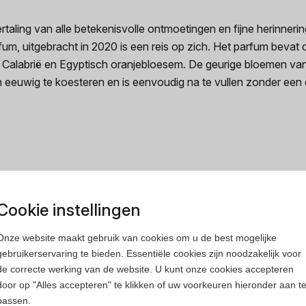
aling van alle betekenisvolle ontmoetingen en fijne herinneri
fum, uitgebracht in 2020 is een reis op zich. Het parfum beva
Calabrië en Egyptisch oranjebloesem. De geurige bloemen van 
eeuwig te koesteren en is eenvoudig na te vullen zonder een d
rfum
Heren parfum
Cookie instellingen
Onze website maakt gebruik van cookies om u de best mogelijke
gebruikerservaring te bieden. Essentiële cookies zijn noodzakelijk voor
de correcte werking van de website. U kunt onze cookies accepteren
door op "Alles accepteren" te klikken of uw voorkeuren hieronder aan t
passen.