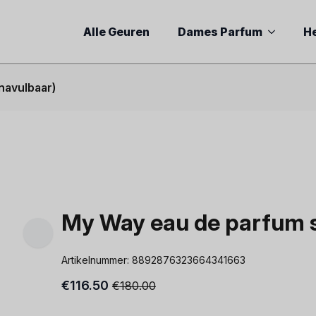
Alle Geuren
Dames Parfum
H
navulbaar)
My Way eau de parfum s
Artikelnummer:
8892876323664341663
€
116.50
€
180.00
Oorspronkelijke
Huidige
prijs
prijs