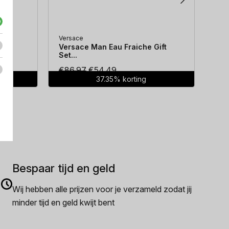
Versace
Hug
...
Versace Man Eau Fraiche Gift
Hug
Set...
Oorspronkelijke
Huidige
€
86.97
€
54.49
€
7
37.35% korting
prijs
prijs
was:
is:
€86.97.
€54.49.
Bespaar tijd en geld
Wij hebben alle prijzen voor je verzameld zodat jij
minder tijd en geld kwijt bent