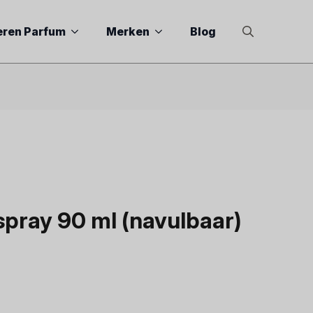
eren Parfum
Merken
Blog
Search
for:
pray 90 ml (navulbaar)