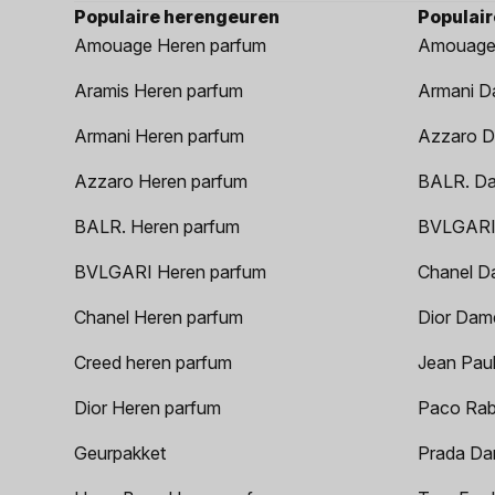
Populaire herengeuren
Populai
Amouage Heren parfum
Amouage
Aramis Heren parfum
Armani D
Armani Heren parfum
Azzaro D
Azzaro Heren parfum
BALR. D
BALR. Heren parfum
BVLGARI
BVLGARI Heren parfum
Chanel D
Chanel Heren parfum
Dior Dam
Creed heren parfum
Jean Paul
Dior Heren parfum
Paco Rab
Geurpakket
Prada Da