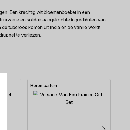
ngen. Een krachtig wit bloemenboeket in een
t duurzame en solidair aangekochte ingrediënten van
de tuberoos komen uit India en de vanille wordt
ruppel te verliezen.
Heren parfum
Here
e