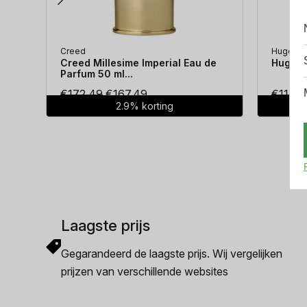
Creed
Hugo Bo
Creed Millesime Imperial Eau de
Hugo Bo
Parfum 50 ml...
Oorspronkelijke
Huidige
€
172.49
€
167.49
€
114.3
2.9% korting
prijs
prijs
was:
is:
€172.49.
€167.49.
Laagste prijs
Gegarandeerd de laagste prijs. Wij vergelijken
prijzen van verschillende websites