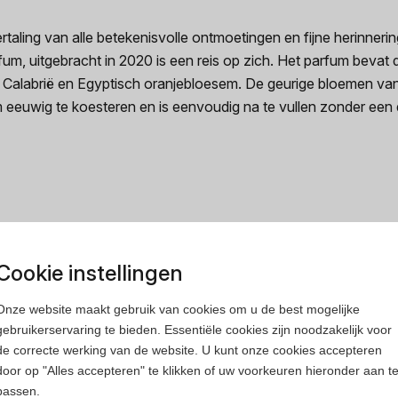
aling van alle betekenisvolle ontmoetingen en fijne herinneri
fum, uitgebracht in 2020 is een reis op zich. Het parfum beva
Calabrië en Egyptisch oranjebloesem. De geurige bloemen van 
eeuwig te koesteren en is eenvoudig na te vullen zonder een d
rfum
Heren parfum
Cookie instellingen
Onze website maakt gebruik van cookies om u de best mogelijke
gebruikerservaring te bieden. Essentiële cookies zijn noodzakelijk voor
de correcte werking van de website. U kunt onze cookies accepteren
door op "Alles accepteren" te klikken of uw voorkeuren hieronder aan t
passen.