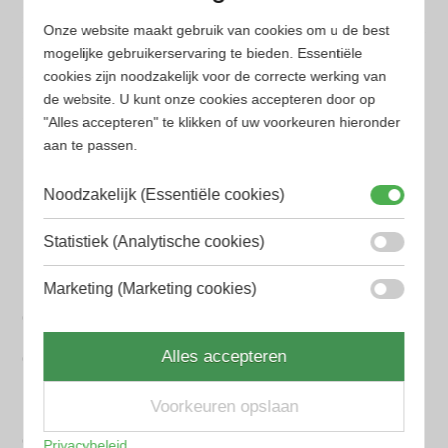
Onze website maakt gebruik van cookies om u de best
Populaire herengeuren
mogelijke gebruikerservaring te bieden. Essentiële
Amouage Heren parfum
cookies zijn noodzakelijk voor de correcte werking van
de website. U kunt onze cookies accepteren door op
Aramis Heren parfum
"Alles accepteren" te klikken of uw voorkeuren hieronder
aan te passen.
Armani Heren parfum
Azzaro Heren parfum
Noodzakelijk (Essentiële cookies)
BALR. Heren parfum
Statistiek (Analytische cookies)
BVLGARI Heren parfum
Marketing (Marketing cookies)
Chanel Heren parfum
Alles accepteren
Creed heren parfum
Dior Heren parfum
Voorkeuren opslaan
Geurpakket
Privacybeleid