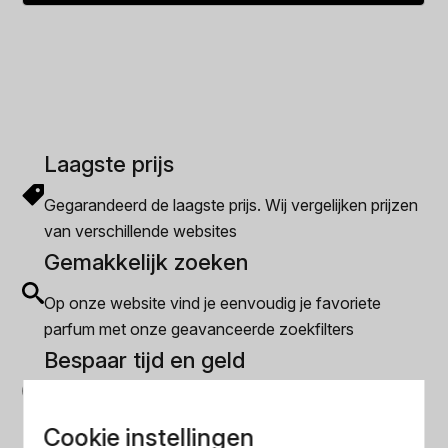
was:
is:
€172.49.
€167.49.
Laagste prijs
Gegarandeerd de laagste prijs. Wij vergelijken prijzen
van verschillende websites
Gemakkelijk zoeken
Op onze website vind je eenvoudig je favoriete
parfum met onze geavanceerde zoekfilters
Bespaar tijd en geld
Wij hebben alle prijzen voor je verzameld zodat jij
minder tijd en geld kwijt bent
Cookie instellingen