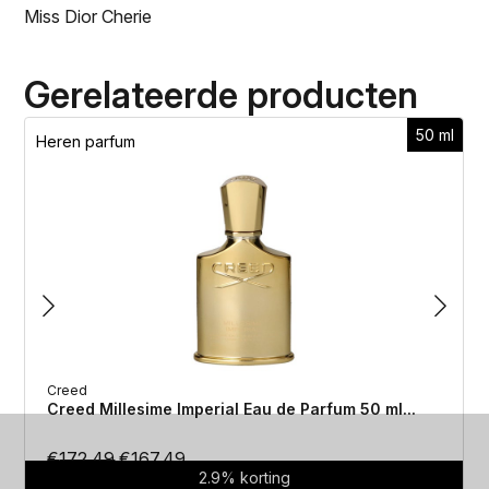
Miss Dior Cherie
Gerelateerde producten
50 ml
Heren parfum
Creed
Creed Millesime Imperial Eau de Parfum 50 ml...
Oorspronkelijke
Huidige
€
172.49
€
167.49
2.9% korting
prijs
prijs