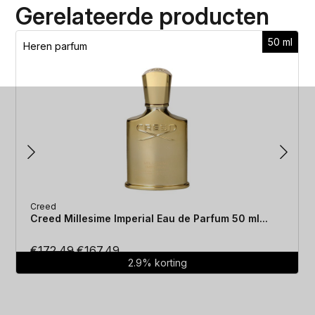
Gerelateerde producten
50 ml
Heren parfum
Creed
Creed Millesime Imperial Eau de Parfum 50 ml...
Oorspronkelijke
Huidige
€
172.49
€
167.49
2.9% korting
prijs
prijs
was:
is:
€172.49.
€167.49.