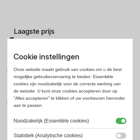
Laagste prijs
Gegarandeerd de laagste prijs. Wij vergelijken prijzen
van verschillende websites
Cookie instellingen
Gemakkelijk zoeken
Onze website maakt gebruik van cookies om u de best
Op onze website vind je eenvoudig je favoriete
mogelijke gebruikerservaring te bieden. Essentiële
parfum met onze geavanceerde zoekfilters
cookies zijn noodzakelijk voor de correcte werking van
Bespaar tijd en geld
de website. U kunt onze cookies accepteren door op
"Alles accepteren" te klikken of uw voorkeuren hieronder
Wij hebben alle prijzen voor je verzameld zodat jij
aan te passen.
minder tijd en geld kwijt bent
Noodzakelijk (Essentiële cookies)
Populaire herengeuren
Statistiek (Analytische cookies)