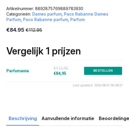
Artikelnummer:
8892875769889783930
Categorieën:
Dames parfum
,
Paco Rabanne Dames
Parfum
,
Paco Rabanne parfum
,
Parfum
€
84.95
€
112.95
Oorspronkelijke
Huidige
prijs
prijs
was:
is:
Vergelijk 1 prijzen
€112.95.
€84.95.
€112,95
Parfumania
BESTELLEN
€84,95
Last updated: 2026-08-07 00:38:57
Beschrijving
Aanvullende informatie
Beoordelinge