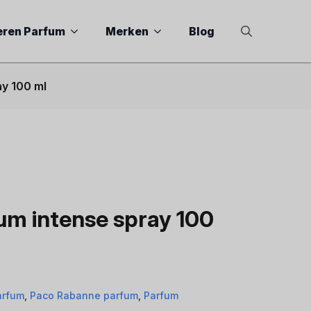
eren Parfum
Merken
Blog
Search
for:
ay 100 ml
fum intense spray 100
arfum
,
Paco Rabanne parfum
,
Parfum