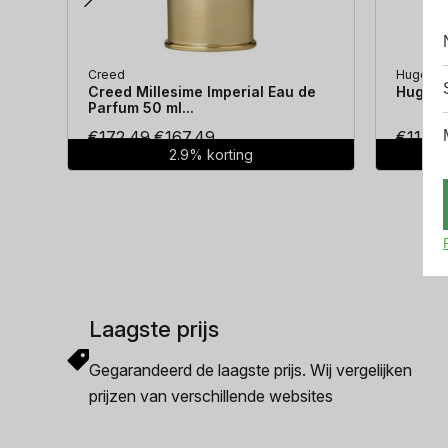
Creed
Hugo Bo
Creed Millesime Imperial Eau de
Hugo Bo
Parfum 50 ml...
Oorspronkelijke
Huidige
€
172.49
€
167.49
€
114.3
2.9% korting
prijs
prijs
was:
is:
€172.49.
€167.49.
Laagste prijs
Gegarandeerd de laagste prijs. Wij vergelijken
prijzen van verschillende websites