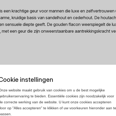
s een krachtige geur voor mannen die luxe en zelfvertrouwen u
 warme, kruidige basis van sandelhout en cederhout. De houtach
n sensuele diepte geeft. De gouden flacon weerspiegelt de luxe
s, met een geur die zijn onweerstaanbare aantrekkingskracht ver
rfum
Heren parfum
Cookie instellingen
Onze website maakt gebruik van cookies om u de best mogelijke
gebruikerservaring te bieden. Essentiële cookies zijn noodzakelijk voor
de correcte werking van de website. U kunt onze cookies accepteren
door op "Alles accepteren" te klikken of uw voorkeuren hieronder aan t
passen.