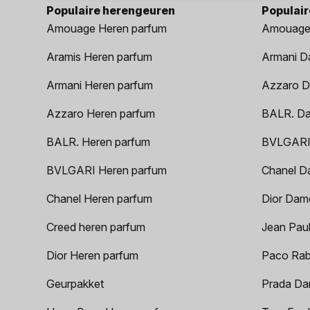
Populaire herengeuren
Populai
Amouage Heren parfum
Amouage
Aramis Heren parfum
Armani D
Armani Heren parfum
Azzaro D
Azzaro Heren parfum
BALR. D
BALR. Heren parfum
BVLGARI
BVLGARI Heren parfum
Chanel D
Chanel Heren parfum
Dior Dam
Creed heren parfum
Jean Paul
Dior Heren parfum
Paco Rab
Geurpakket
Prada Da