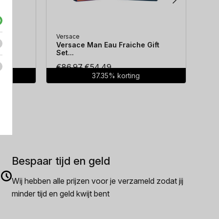
Versace
Hug
...
Versace Man Eau Fraiche Gift
Hug
Set...
Oorspronkelijke
Huidige
€
86.97
€
54.49
€
7
37.35% korting
prijs
prijs
was:
is:
€86.97.
€54.49.
Bespaar tijd en geld
Wij hebben alle prijzen voor je verzameld zodat jij
minder tijd en geld kwijt bent