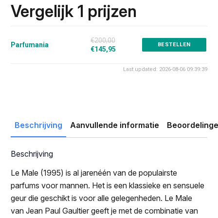
was:
is:
Vergelijk 1 prijzen
€200.00.
€145.95.
€200,00
Parfumania
BESTELLEN
€145,95
Last updated: 2026-08-06 09:39:39
Beschrijving
Aanvullende informatie
Beoordelinge
Beschrijving
Le Male (1995) is al jarenéén van de populairste
parfums voor mannen. Het is een klassieke en sensuele
geur die geschikt is voor alle gelegenheden. Le Male
van Jean Paul Gaultier geeft je met de combinatie van