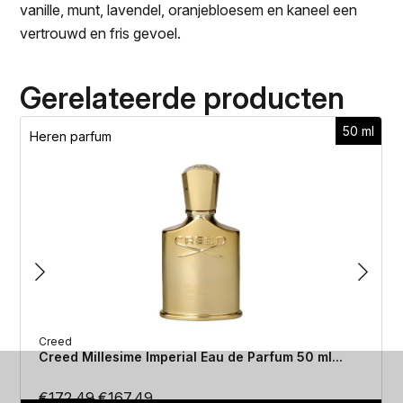
vanille, munt, lavendel, oranjebloesem en kaneel een
vertrouwd en fris gevoel.
Gerelateerde producten
50 ml
Heren parfum
Creed
Creed Millesime Imperial Eau de Parfum 50 ml...
Oorspronkelijke
Huidige
€
172.49
€
167.49