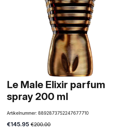
Le Male Elixir parfum
spray 200 ml
Artikelnummer:
8892873752247677710
€
145.95
€
200.00
Oorspronkelijke
Huidige
prijs
prijs