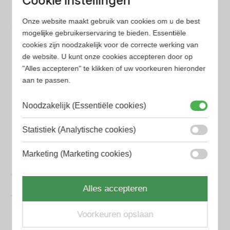
Cookie instellingen
minder tijd en geld kwijt bent
Onze website maakt gebruik van cookies om u de best
mogelijke gebruikerservaring te bieden. Essentiële
Populaire herengeuren
cookies zijn noodzakelijk voor de correcte werking van
Amouage Heren parfum
de website. U kunt onze cookies accepteren door op
Aramis Heren parfum
"Alles accepteren" te klikken of uw voorkeuren hieronder
aan te passen.
Armani Heren parfum
Noodzakelijk (Essentiële cookies)
Azzaro Heren parfum
Statistiek (Analytische cookies)
BALR. Heren parfum
BVLGARI Heren parfum
Marketing (Marketing cookies)
Chanel Heren parfum
Alles accepteren
Creed heren parfum
Voorkeuren opslaan
Dior Heren parfum