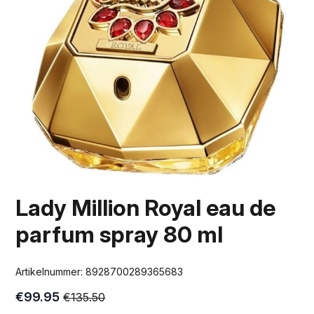
Lady Million Royal eau de
parfum spray 80 ml
Artikelnummer:
8928700289365683
€
99.95
€
135.50
Oorspronkelijke
Huidige